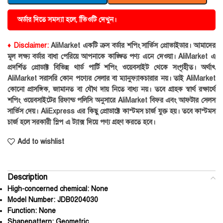
অর্ডার দিতে সমস্যা হলে, ভিিওটি দেখুন।
♦ Disclaimer:
AliMarket একটি ক্রস বর্ডার শপিং সার্ভিস প্রোভাইডার। আমাদের
মূল লক্ষ্য বর্ডার বাধা পেরিয়ে আপনাকে কাঙ্ক্ষিত পণ্য এনে দেওয়া। AliMarket এ
প্রদর্শিত প্রোডাক্ট বিভিন্ন থার্ড পার্টি শপিং ওয়েবসাইট থেকে সংগৃহীত। অর্থাৎ
AliMarket সরাসরি কোন পণ্যের সেলার বা ম্যানুফ্যাকচারার নয়। তাই AliMarket
কোনো প্রাসঙ্গিক, জামানত বা যৌথ দায় নিতে বাধ্য নয়। তবে গ্রাহক স্বার্থ রক্ষার্থে
শপিং ওয়েবসাইটের রিফান্ড পলিসি অনুসারে AliMarket বিফর এবং আফটার সেলস
সার্ভিস দেয়। AliExpress এর কিছু প্রোডাক্টে কাস্টমস চার্জ যুক্ত হয়। তবে কাস্টমস
চার্জ হলে সরকারী স্লিপ এ ট্যাক্স দিয়ে পণ্য গ্রহণ করতে হবে।
Add to wishlist
Description
High-concerned chemical:
None
Model Number:
JDB0204030
Function:
None
Shapepattern:
Geometric