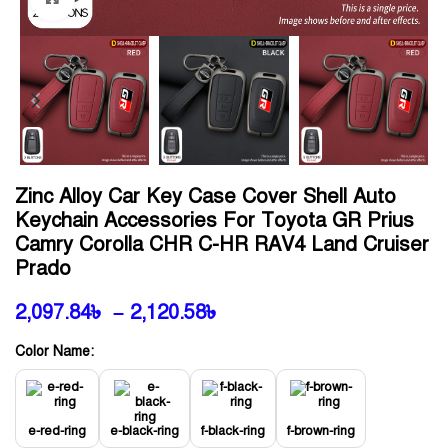
Zinc Alloy Car Key Case Cover Shell Auto
Keychain Accessories For Toyota GR Prius
Camry Corolla CHR C-HR RAV4 Land Cruiser
Prado
2,097.84
৳
–
2,120.58
৳
Color Name:
e-red-ring
e-black-ring
f-black-ring
f-brown-ring