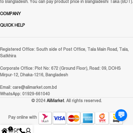
to Bangladesh. You can pay product price in Bangladeshi Taka (BDT).
COMPANY
QUICK HELP
Registered Office:
South side of Post Office, Tala Main Road, Tala,
Satkhira
Corporate Office:
Plot No: 672 (Ground Floor), Road: 09, DOHS
Mirpur-12, Dhaka-1216, Bangladesh
Email:
care@alimarket.com.bd
WhatsApp: 01929-661040
© 2024
AliMarket
. All rights reserved.
💬
Pay online with
0