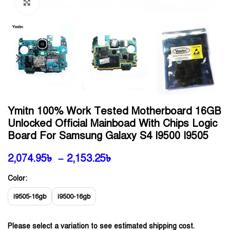
Click to enlarge
Ymitn 100% Work Tested Motherboard 16GB
Unlocked Official Mainboad With Chips Logic
Board For Samsung Galaxy S4 I9500 I9505
2,074.95
৳
–
2,153.25
৳
Color:
i9505-16gb
i9500-16gb
Please select a variation to see estimated shipping cost.