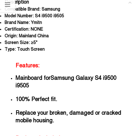
Description
Compatible Brand:
Samsung
Model Number:
S4 i9500 i9505
Brand Name:
Ymitn
Certification:
NONE
Origin:
Mainland China
Screen Size:
≥5"
Type:
Touch Screen
Features:
Mainboard for
Samsung Galaxy S4 i9500
i9505
100% Perfect fit.
Replace your broken, damaged or cracked
mobile housing.