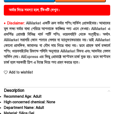
অর্ডার দিতে সমস্যা হলে, ভিিওটি দেখুন।
♦ Disclaimer:
AliMarket একটি ক্রস বর্ডার শপিং সার্ভিস প্রোভাইডার। আমাদের
মূল লক্ষ্য বর্ডার বাধা পেরিয়ে আপনাকে কাঙ্ক্ষিত পণ্য এনে দেওয়া। AliMarket এ
প্রদর্শিত প্রোডাক্ট বিভিন্ন থার্ড পার্টি শপিং ওয়েবসাইট থেকে সংগৃহীত। অর্থাৎ
AliMarket সরাসরি কোন পণ্যের সেলার বা ম্যানুফ্যাকচারার নয়। তাই AliMarket
কোনো প্রাসঙ্গিক, জামানত বা যৌথ দায় নিতে বাধ্য নয়। তবে গ্রাহক স্বার্থ রক্ষার্থে
শপিং ওয়েবসাইটের রিফান্ড পলিসি অনুসারে AliMarket বিফর এবং আফটার সেলস
সার্ভিস দেয়। AliExpress এর কিছু প্রোডাক্টে কাস্টমস চার্জ যুক্ত হয়। তবে কাস্টমস
চার্জ হলে সরকারী স্লিপ এ ট্যাক্স দিয়ে পণ্য গ্রহণ করতে হবে।
Add to wishlist
Description
Recommend Age:
Adult
High-concerned chemical:
None
Department Name:
Adult
Material:
Silica Gel