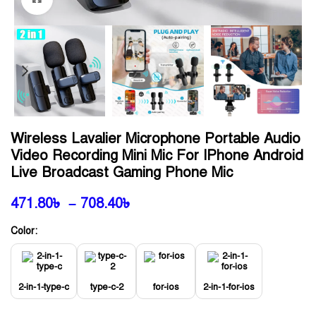
Wireless Lavalier Microphone Portable Audio
Video Recording Mini Mic For IPhone Android
Live Broadcast Gaming Phone Mic
471.80
৳
–
708.40
৳
Color:
2-in-1-type-c
type-c-2
for-ios
2-in-1-for-ios