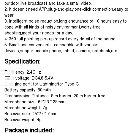
outdoor live broadcast and take a small video.
2. It doesn't need APP,plug-and-play,one-click connection,easy to
wear.
3. Intelligent noise reduction,long endurance of 10 hours,easy to
cope with all kinds of noisy environment,worry-free
shooting,meet your needs for a day.
4. 360 full pointing pick up,record every detail of the sound.
5. Small and convenient,it compatible with various
devices,support mobile phone, tablet, camera, notebook,etc
Specification:
Frequency: 2.4GHz
Input voltage: DC4.8-5.4V
Charging port: for Lightning/for Type-C
Battery capacity: 80mAh
Transmission Distance: 8 m barrier, 20 m barrier free
Microphone size: 62*23 * 28mm
Microphone weight: 7g
Receiver size: 45*27 * 7mm
Receiver weight: 4g
Package included: