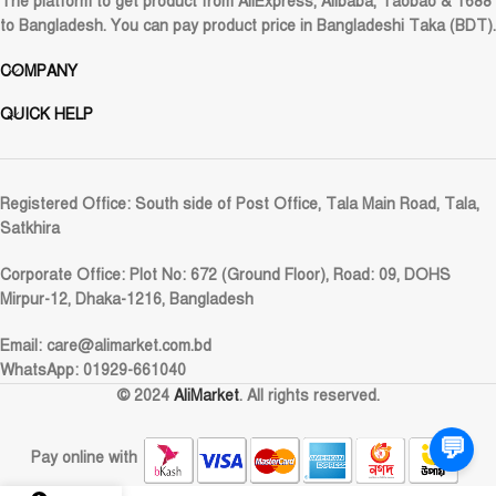
The platform to get product from AliExpress, Alibaba, Taobao & 1688
to Bangladesh. You can pay product price in Bangladeshi Taka (BDT).
COMPANY
QUICK HELP
Registered Office:
South side of Post Office, Tala Main Road, Tala,
Satkhira
Corporate Office:
Plot No: 672 (Ground Floor), Road: 09, DOHS
Mirpur-12, Dhaka-1216, Bangladesh
Email:
care@alimarket.com.bd
WhatsApp: 01929-661040
© 2024
AliMarket
. All rights reserved.
💬
Pay online with