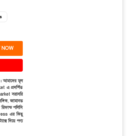
s
 NOW
ার। আমাদের মূল
et এ প্রদর্শিত
iMarket সরাসরি
সঙ্গিক, জামানত
র রিফান্ড পলিসি
ress এর কিছু
্যাক্স দিয়ে পণ্য