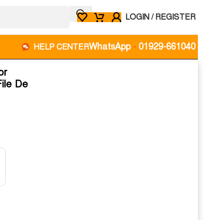
LOGIN / REGISTER
WhatsApp
-
01929-661040
HELP CENTER
or
ile De