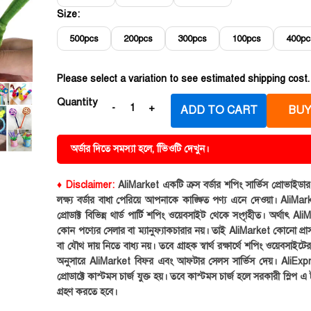
Size:
500pcs
200pcs
300pcs
100pcs
400pc
Please select a variation to see estimated shipping cost.
Quantity
ADD TO CART
BUY
অর্ডার দিতে সমস্যা হলে, ভিিওটি দেখুন।
♦ Disclaimer:
AliMarket একটি ক্রস বর্ডার শপিং সার্ভিস প্রোভাইড
লক্ষ্য বর্ডার বাধা পেরিয়ে আপনাকে কাঙ্ক্ষিত পণ্য এনে দেওয়া। AliMark
প্রোডাক্ট বিভিন্ন থার্ড পার্টি শপিং ওয়েবসাইট থেকে সংগৃহীত। অর্থাৎ Al
কোন পণ্যের সেলার বা ম্যানুফ্যাকচারার নয়। তাই AliMarket কোনো প্রা
বা যৌথ দায় নিতে বাধ্য নয়। তবে গ্রাহক স্বার্থ রক্ষার্থে শপিং ওয়েবসাইটে
অনুসারে AliMarket বিফর এবং আফটার সেলস সার্ভিস দেয়। AliExp
প্রোডাক্টে কাস্টমস চার্জ যুক্ত হয়। তবে কাস্টমস চার্জ হলে সরকারী স্লিপ এ ট
গ্রহণ করতে হবে।