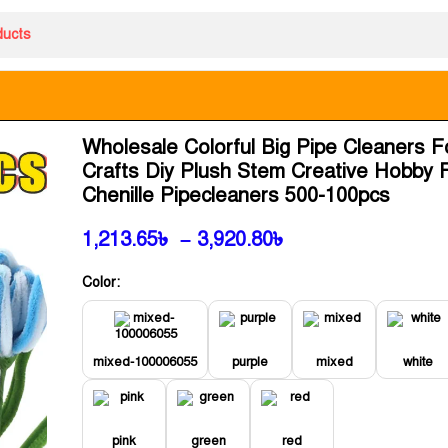
Wholesale Colorful Big Pipe Cleaners F
Crafts Diy Plush Stem Creative Hobby F
Chenille Pipecleaners 500-100pcs
1,213.65
৳
–
3,920.80
৳
Color:
mixed-100006055
purple
mixed
white
pink
green
red