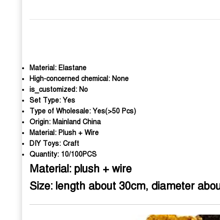
Material:
Elastane
High-concerned chemical:
None
is_customized:
No
Set Type:
Yes
Type of Wholesale:
Yes(>50 Pcs)
Origin:
Mainland China
Material:
Plush + Wire
DIY Toys:
Craft
Quantity:
10/100PCS
Material: plush + wire
Size: length about 30cm, diameter ab