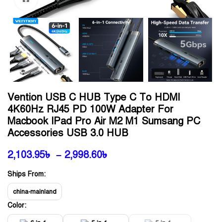
Vention USB C HUB Type C To HDMI
4K60Hz RJ45 PD 100W Adapter For
Macbook IPad Pro Air M2 M1 Sumsang PC
Accessories USB 3.0 HUB
2,103.95
৳
–
2,998.60
৳
Ships From:
china-mainland
Color: