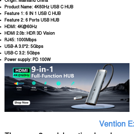
Origin:
Mainland China
Product Name:
4K60Hz USB C HUB
Feature 1:
6 IN 1 USB C HUB
Feature 2:
6 Ports USB HUB
HDMI:
4K@60Hz
HDMI 2.0b:
HDR 3D Vision
RJ45:
1000Mbps
USB-A 3.0*2:
5Gbps
USB-C 3.2:
5Gbps
Power supply:
PD 100W
Vention E