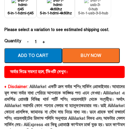
6-in-1-hdmi-rj45
5-in-1-hdmi-4k60hz
5-in-1-usb-3-0-hub
Please select a variation to see estimated shipping cost.
Quantity
ADD TO CART
BUY NOW
অর্ডার দিতে সমস্যা হলে, ভিিওটি দেখুন।
♦ Disclaimer:
AliMarket একটি ক্রস বর্ডার শপিং সার্ভিস প্রোভাইডার। আমাদের
মূল লক্ষ্য বর্ডার বাধা পেরিয়ে আপনাকে কাঙ্ক্ষিত পণ্য এনে দেওয়া। AliMarket এ
প্রদর্শিত প্রোডাক্ট বিভিন্ন থার্ড পার্টি শপিং ওয়েবসাইট থেকে সংগৃহীত। অর্থাৎ
AliMarket সরাসরি কোন পণ্যের সেলার বা ম্যানুফ্যাকচারার নয়। তাই AliMarket
কোনো প্রাসঙ্গিক, জামানত বা যৌথ দায় নিতে বাধ্য নয়। তবে গ্রাহক স্বার্থ রক্ষার্থে
শপিং ওয়েবসাইটের রিফান্ড পলিসি অনুসারে AliMarket বিফর এবং আফটার সেলস
সার্ভিস দেয়। AliExpress এর কিছু প্রোডাক্টে কাস্টমস চার্জ যুক্ত হয়। তবে কাস্টমস