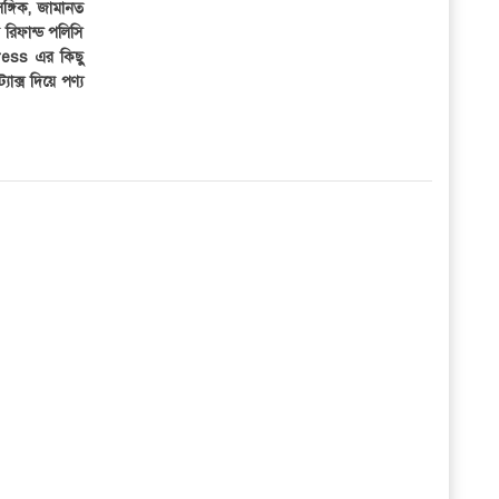
সঙ্গিক, জামানত
র রিফান্ড পলিসি
ress এর কিছু
্যাক্স দিয়ে পণ্য