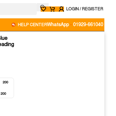
LOGIN / REGISTER
WhatsApp
-
01929-661040
HELP CENTER
Blue
eading
200