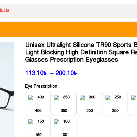
Unisex Ultralight Silicone TR90 Sports 
Light Blocking High Definition Square R
Glasses Prescription Eyeglasses
113.10
৳
–
200.10
৳
Eye Prescription:
400
350
300
250
150
100