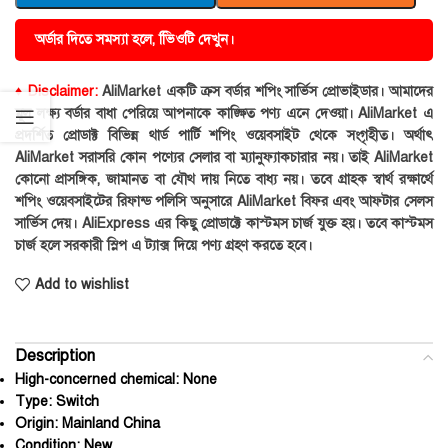
অর্ডার দিতে সমস্যা হলে, ভিিওটি দেখুন।
♦ Disclaimer:
AliMarket একটি ক্রস বর্ডার শপিং সার্ভিস প্রোভাইডার। আমাদের
মূল লক্ষ্য বর্ডার বাধা পেরিয়ে আপনাকে কাঙ্ক্ষিত পণ্য এনে দেওয়া। AliMarket এ
প্রদর্শিত প্রোডাক্ট বিভিন্ন থার্ড পার্টি শপিং ওয়েবসাইট থেকে সংগৃহীত। অর্থাৎ
AliMarket সরাসরি কোন পণ্যের সেলার বা ম্যানুফ্যাকচারার নয়। তাই AliMarket
কোনো প্রাসঙ্গিক, জামানত বা যৌথ দায় নিতে বাধ্য নয়। তবে গ্রাহক স্বার্থ রক্ষার্থে
শপিং ওয়েবসাইটের রিফান্ড পলিসি অনুসারে AliMarket বিফর এবং আফটার সেলস
সার্ভিস দেয়। AliExpress এর কিছু প্রোডাক্টে কাস্টমস চার্জ যুক্ত হয়। তবে কাস্টমস
চার্জ হলে সরকারী স্লিপ এ ট্যাক্স দিয়ে পণ্য গ্রহণ করতে হবে।
Add to wishlist
Description
High-concerned chemical:
None
Type:
Switch
Origin:
Mainland China
Condition:
New