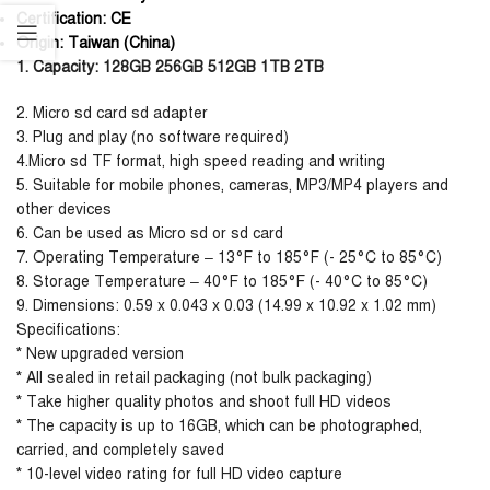
Certification:
CE
Origin:
Taiwan (China)
1. Capacity: 128GB 256GB 512GB 1TB 2TB
2. Micro sd card sd adapter
3. Plug and play (no software required)
4.Micro sd TF format, high speed reading and writing
5. Suitable for mobile phones, cameras, MP3/MP4 players and
other devices
6. Can be used as Micro sd or sd card
7. Operating Temperature – 13°F to 185°F (- 25°C to 85°C)
8. Storage Temperature – 40°F to 185°F (- 40°C to 85°C)
9. Dimensions: 0.59 x 0.043 x 0.03 (14.99 x 10.92 x 1.02 mm)
Specifications:
* New upgraded version
* All sealed in retail packaging (not bulk packaging)
* Take higher quality photos and shoot full HD videos
* The capacity is up to 16GB, which can be photographed,
carried, and completely saved
* 10-level video rating for full HD video capture