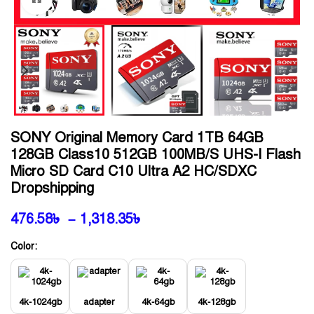
SONY Original Memory Card 1TB 64GB
128GB Class10 512GB 100MB/s UHS-I Flash
Micro SD Card C10 Ultra A2 HC/SDXC
Dropshipping
476.58
৳
–
1,318.35
৳
Color:
4k-1024gb
adapter
4k-64gb
4k-128gb