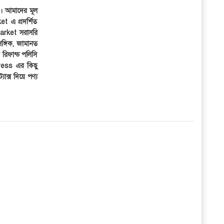
ার। আমাদের মূল
et এ প্রদর্শিত
iMarket সরাসরি
সঙ্গিক, জামানত
র রিফান্ড পলিসি
ress এর কিছু
্যাক্স দিয়ে পণ্য