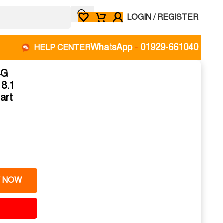
LOGIN / REGISTER
WhatsApp
-
01929-661040
HELP CENTER
4G
 8.1
art
 NOW