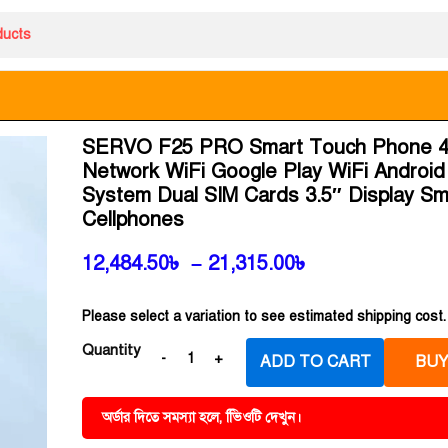
SERVO F25 PRO Smart Touch Phone 
Network WiFi Google Play WiFi Android
System Dual SIM Cards 3.5″ Display Sm
Cellphones
12,484.50
৳
–
21,315.00
৳
Please select a variation to see estimated shipping cost.
Quantity
ADD TO CART
BUY
অর্ডার দিতে সমস্যা হলে, ভিিওটি দেখুন।