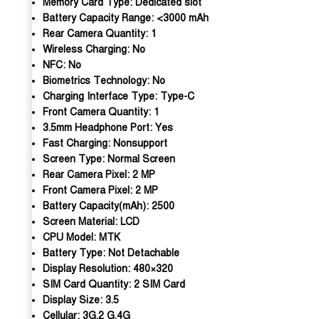
Memory Card Type:
Dedicated slot
Battery Capacity Range:
<3000 mAh
Rear Camera Quantity:
1
Wireless Charging:
No
NFC:
No
Biometrics Technology:
No
Charging Interface Type:
Type-C
Front Camera Quantity:
1
3.5mm Headphone Port:
Yes
Fast Charging:
Nonsupport
Screen Type:
Normal Screen
Rear Camera Pixel:
2 MP
Front Camera Pixel:
2 MP
Battery Capacity(mAh):
2500
Screen Material:
LCD
CPU Model:
MTK
Battery Type:
Not Detachable
Display Resolution:
480×320
SIM Card Quantity:
2 SIM Card
Display Size:
3.5
Cellular:
3G,2 G,4G