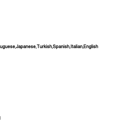
uguese,Japanese,Turkish,Spanish,Italian,English
d