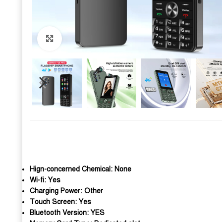
Click to enlarge
Hign-concerned Chemical:
None
Wi-fi:
Yes
Charging Power:
Other
Touch Screen:
Yes
Bluetooth Version:
YES