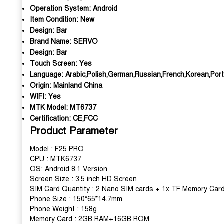
Operation System:
Android
Item Condition:
New
Design:
Bar
Brand Name:
SERVO
Design:
Bar
Touch Screen:
Yes
Language:
Arabic,Polish,German,Russian,French,Korean,Port
Origin:
Mainland China
WIFI:
Yes
MTK Model:
MT6737
Certification:
CE,FCC
Product Parameter
Model : F25 PRO
CPU : MTK6737
OS: Android 8.1 Version
Screen Size : 3.5 inch HD Screen
SIM Card Quantity : 2 Nano SIM cards + 1x TF Memory Car
Phone Size : 150*65*14.7mm
Phone Weight : 158g
Memory Card : 2GB RAM+16GB ROM