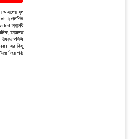
ার। আমাদের মূল
et এ প্রদর্শিত
iMarket সরাসরি
সঙ্গিক, জামানত
র রিফান্ড পলিসি
ress এর কিছু
্যাক্স দিয়ে পণ্য