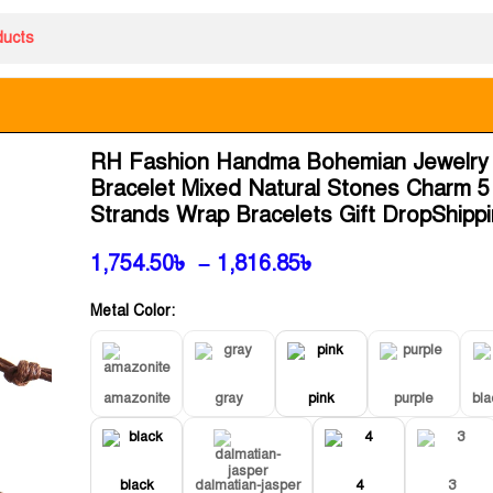
RH Fashion Handma Bohemian Jewelry
Bracelet Mixed Natural Stones Charm 5
Strands Wrap Bracelets Gift DropShipp
1,754.50
৳
–
1,816.85
৳
Metal Color:
amazonite
gray
pink
purple
bl
black
dalmatian-jasper
4
3