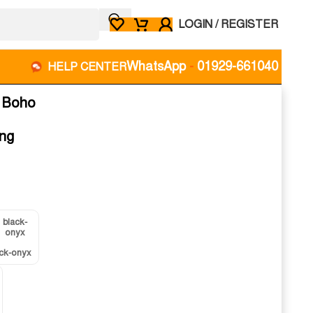
LOGIN / REGISTER
WhatsApp
-
01929-661040
HELP CENTER
 Boho
ing
ack-onyx