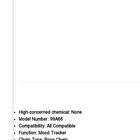
High-concerned chemical:
None
Model Number:
99A66
Compatibility:
All Compatible
Function:
Mood Tracker
Chain Type:
Rope Chain