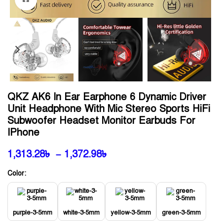
QKZ AK6 In Ear Earphone 6 Dynamic Driver
Unit Headphone With Mic Stereo Sports HiFi
Subwoofer Headset Monitor Earbuds For
IPhone
1,313.28
৳
–
1,372.98
৳
Color:
purple-3-5mm
white-3-5mm
yellow-3-5mm
green-3-5mm