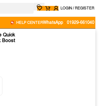
LOGIN / REGISTER
WhatsApp
-
01929-661040
HELP CENTER
e Quick
k Boost