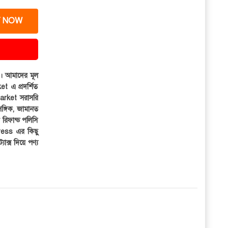
 NOW
ার। আমাদের মূল
et এ প্রদর্শিত
iMarket সরাসরি
সঙ্গিক, জামানত
র রিফান্ড পলিসি
ress এর কিছু
্যাক্স দিয়ে পণ্য