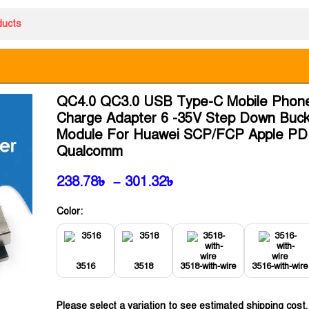
QC4.0 QC3.0 USB Type-C Mobile Phon
Charge Adapter 6 -35V Step Down Buc
Module For Huawei SCP/FCP Apple PD
Qualcomm
238.78
৳
–
301.32
৳
Color:
3516
3518
3518-with-wire
3516-with-wire
Please select a variation to see estimated shipping cost.