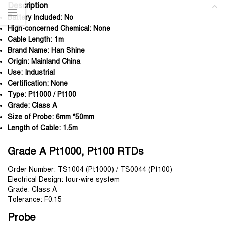
Description
Battery Included:
No
Hign-concerned Chemical:
None
Cable Length:
1m
Brand Name:
Han Shine
Origin:
Mainland China
Use:
Industrial
Certification:
None
Type:
Pt1000 / Pt100
Grade:
Class A
Size of Probe:
6mm *50mm
Length of Cable:
1.5m
Grade A Pt1000, Pt100 RTDs
Order Number: TS1004 (Pt1000) / TS0044 (Pt100)
Electrical Design: four-wire system
Grade: Class A
Tolerance: F0.15
Probe