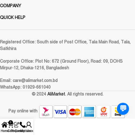
COMPANY
QUICK HELP
Registered Office:
South side of Post Office, Tala Main Road, Tala,
Satkhira
Corporate Office:
Plot No: 672 (Ground Floor), Road: 09, DOHS
Mirpur-12, Dhaka-1216, Bangladesh
Email:
care@alimarket.com.bd
WhatsApp: 01929-661040
© 2024
AliMarket
. All rights reserved.
💬
Pay online with
0
Home
Cart
Request
Contact Us
My account