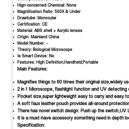
Hign-concerned Chemical:
None
Magnification Ratio:
500X & Under
Drawtube:
Monocular
Certification:
CE
Material:
ABS shell + Acrylic lenses
Origin:
Mainland China
Model Number:
–
Theory:
Biological Microscope
Is Smart Device:
No
Features:
High Definition,Handheld,Portable
Main Features:
Magnifies things to 60 times their original size,widely use
2 in 1 Microscope, flashlight function and UV detecting c
Pocket size,super lightweight easy to carry and easy t
A soft faux leather pouch provides all-around protectio
There has novel switch design: Push up the switch,UV LED
It is a must-have accessory something need in depth look,
Specification: