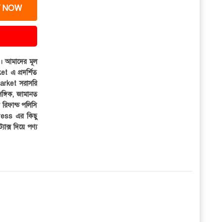
 NOW
ার। আমাদের মূল
et এ প্রদর্শিত
iMarket সরাসরি
সঙ্গিক, জামানত
র রিফান্ড পলিসি
ress এর কিছু
্যাক্স দিয়ে পণ্য