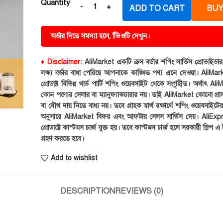
Quantity
ADD TO CART
BUY
অর্ডার দিতে সমস্যা হলে, ভিিওটি দেখুন।
♦ Disclaimer:
AliMarket একটি ক্রস বর্ডার শপিং সার্ভিস প্রোভাইড
লক্ষ্য বর্ডার বাধা পেরিয়ে আপনাকে কাঙ্ক্ষিত পণ্য এনে দেওয়া। AliMark
প্রোডাক্ট বিভিন্ন থার্ড পার্টি শপিং ওয়েবসাইট থেকে সংগৃহীত। অর্থাৎ Al
কোন পণ্যের সেলার বা ম্যানুফ্যাকচারার নয়। তাই AliMarket কোনো প্রা
বা যৌথ দায় নিতে বাধ্য নয়। তবে গ্রাহক স্বার্থ রক্ষার্থে শপিং ওয়েবসাইটে
অনুসারে AliMarket বিফর এবং আফটার সেলস সার্ভিস দেয়। AliExp
প্রোডাক্টে কাস্টমস চার্জ যুক্ত হয়। তবে কাস্টমস চার্জ হলে সরকারী স্লিপ এ ট
গ্রহণ করতে হবে।
Add to wishlist
DESCRIPTION
REVIEWS (0)