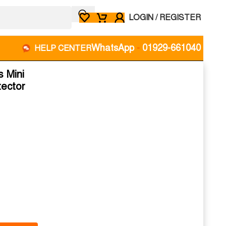
LOGIN / REGISTER
WhatsApp
-
01929-661040
HELP CENTER
s Mini
ector