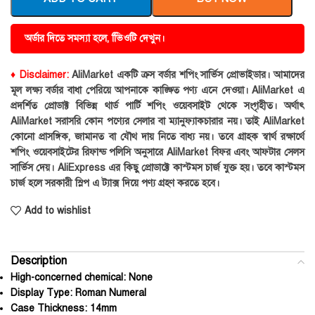
অর্ডার দিতে সমস্যা হলে, ভিিওটি দেখুন।
♦ Disclaimer:
AliMarket একটি ক্রস বর্ডার শপিং সার্ভিস প্রোভাইডার। আমাদের
মূল লক্ষ্য বর্ডার বাধা পেরিয়ে আপনাকে কাঙ্ক্ষিত পণ্য এনে দেওয়া। AliMarket এ
প্রদর্শিত প্রোডাক্ট বিভিন্ন থার্ড পার্টি শপিং ওয়েবসাইট থেকে সংগৃহীত। অর্থাৎ
AliMarket সরাসরি কোন পণ্যের সেলার বা ম্যানুফ্যাকচারার নয়। তাই AliMarket
কোনো প্রাসঙ্গিক, জামানত বা যৌথ দায় নিতে বাধ্য নয়। তবে গ্রাহক স্বার্থ রক্ষার্থে
শপিং ওয়েবসাইটের রিফান্ড পলিসি অনুসারে AliMarket বিফর এবং আফটার সেলস
সার্ভিস দেয়। AliExpress এর কিছু প্রোডাক্টে কাস্টমস চার্জ যুক্ত হয়। তবে কাস্টমস
চার্জ হলে সরকারী স্লিপ এ ট্যাক্স দিয়ে পণ্য গ্রহণ করতে হবে।
Add to wishlist
Description
High-concerned chemical:
None
Display Type:
Roman Numeral
Case Thickness:
14mm