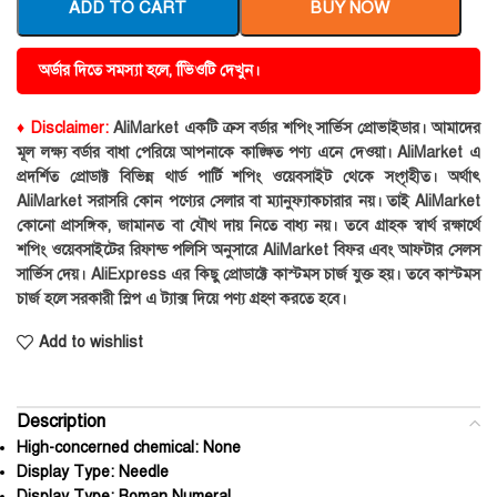
ADD TO CART
BUY NOW
অর্ডার দিতে সমস্যা হলে, ভিিওটি দেখুন।
♦ Disclaimer:
AliMarket একটি ক্রস বর্ডার শপিং সার্ভিস প্রোভাইডার। আমাদের
মূল লক্ষ্য বর্ডার বাধা পেরিয়ে আপনাকে কাঙ্ক্ষিত পণ্য এনে দেওয়া। AliMarket এ
প্রদর্শিত প্রোডাক্ট বিভিন্ন থার্ড পার্টি শপিং ওয়েবসাইট থেকে সংগৃহীত। অর্থাৎ
AliMarket সরাসরি কোন পণ্যের সেলার বা ম্যানুফ্যাকচারার নয়। তাই AliMarket
কোনো প্রাসঙ্গিক, জামানত বা যৌথ দায় নিতে বাধ্য নয়। তবে গ্রাহক স্বার্থ রক্ষার্থে
শপিং ওয়েবসাইটের রিফান্ড পলিসি অনুসারে AliMarket বিফর এবং আফটার সেলস
সার্ভিস দেয়। AliExpress এর কিছু প্রোডাক্টে কাস্টমস চার্জ যুক্ত হয়। তবে কাস্টমস
চার্জ হলে সরকারী স্লিপ এ ট্যাক্স দিয়ে পণ্য গ্রহণ করতে হবে।
Add to wishlist
Description
High-concerned chemical:
None
Display Type:
Needle
Display Type:
Roman Numeral