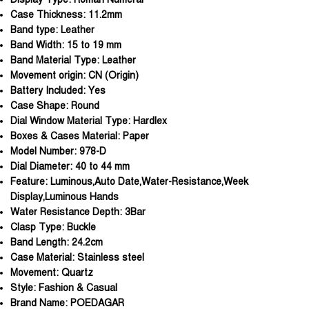
Case Thickness:
11.2mm
Band type:
Leather
Band Width:
15 to 19 mm
Band Material Type:
Leather
Movement origin:
CN (Origin)
Battery Included:
Yes
Case Shape:
Round
Dial Window Material Type:
Hardlex
Boxes & Cases Material:
Paper
Model Number:
978-D
Dial Diameter:
40 to 44 mm
Feature:
Luminous,Auto Date,Water-Resistance,Week
Display,Luminous Hands
Water Resistance Depth:
3Bar
Clasp Type:
Buckle
Band Length:
24.2cm
Case Material:
Stainless steel
Movement:
Quartz
Style:
Fashion & Casual
Brand Name:
POEDAGAR