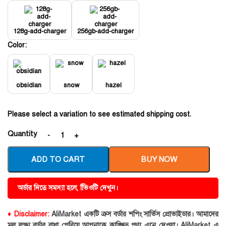
128g-add-charger
256gb-add-charger
Color:
obsidian
snow
hazel
Please select a variation to see estimated shipping cost.
Quantity
ADD TO CART
BUY NOW
অর্ডার দিতে সমস্যা হলে, ভিিওটি দেখুন।
♦ Disclaimer:
AliMarket একটি ক্রস বর্ডার শপিং সার্ভিস প্রোভাইডার। আমাদের
মূল লক্ষ্য বর্ডার বাধা পেরিয়ে আপনাকে কাঙ্ক্ষিত পণ্য এনে দেওয়া। AliMarket এ