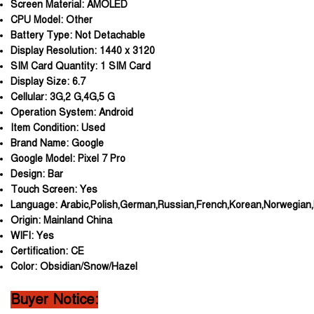
Screen Material:
AMOLED
CPU Model:
Other
Battery Type:
Not Detachable
Display Resolution:
1440 x 3120
SIM Card Quantity:
1 SIM Card
Display Size:
6.7
Cellular:
3G,2 G,4G,5 G
Operation System:
Android
Item Condition:
Used
Brand Name:
Google
Google Model:
Pixel 7 Pro
Design:
Bar
Touch Screen:
Yes
Language:
Arabic,Polish,German,Russian,French,Korean,Norwegian,
Origin:
Mainland China
WIFI:
Yes
Certification:
CE
Color:
Obsidian/Snow/Hazel
Buyer Notice: