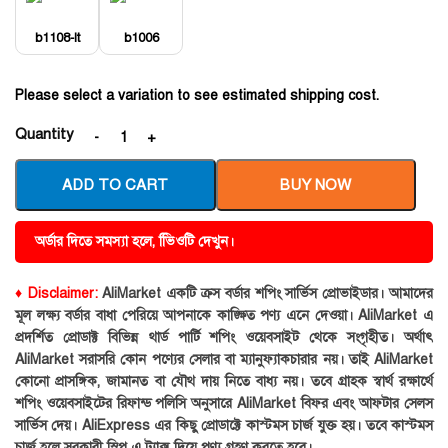
b1108-lt
b1006
Please select a variation to see estimated shipping cost.
Quantity
ADD TO CART
BUY NOW
অর্ডার দিতে সমস্যা হলে, ভিিওটি দেখুন।
♦ Disclaimer:
AliMarket একটি ক্রস বর্ডার শপিং সার্ভিস প্রোভাইডার। আমাদের
মূল লক্ষ্য বর্ডার বাধা পেরিয়ে আপনাকে কাঙ্ক্ষিত পণ্য এনে দেওয়া। AliMarket এ
প্রদর্শিত প্রোডাক্ট বিভিন্ন থার্ড পার্টি শপিং ওয়েবসাইট থেকে সংগৃহীত। অর্থাৎ
AliMarket সরাসরি কোন পণ্যের সেলার বা ম্যানুফ্যাকচারার নয়। তাই AliMarket
কোনো প্রাসঙ্গিক, জামানত বা যৌথ দায় নিতে বাধ্য নয়। তবে গ্রাহক স্বার্থ রক্ষার্থে
শপিং ওয়েবসাইটের রিফান্ড পলিসি অনুসারে AliMarket বিফর এবং আফটার সেলস
সার্ভিস দেয়। AliExpress এর কিছু প্রোডাক্টে কাস্টমস চার্জ যুক্ত হয়। তবে কাস্টমস
চার্জ হলে সরকারী স্লিপ এ ট্যাক্স দিয়ে পণ্য গ্রহণ করতে হবে।