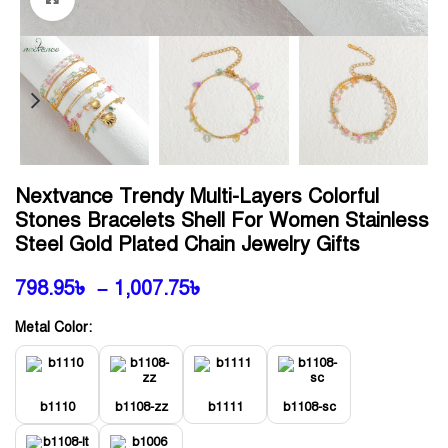
Nextvance Trendy Multi-Layers Colorful
Stones Bracelets Shell For Women Stainless
Steel Gold Plated Chain Jewelry Gifts
798.95
৳
–
1,007.75
৳
Metal Color:
b1110
b1108-zz
b1111
b1108-sc