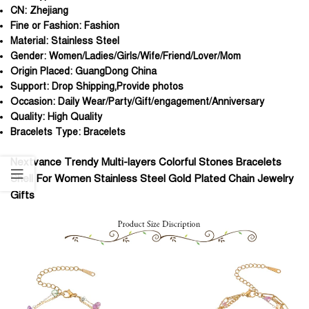
CN:
Zhejiang
Fine or Fashion:
Fashion
Material:
Stainless Steel
Gender:
Women/Ladies/Girls/Wife/Friend/Lover/Mom
Origin Placed:
GuangDong China
Support:
Drop Shipping,Provide photos
Occasion:
Daily Wear/Party/Gift/engagement/Anniversary
Quality:
High Quality
Bracelets Type:
Bracelets
Nextvance Trendy Multi-layers Colorful Stones Bracelets
Shell For Women Stainless Steel Gold Plated Chain Jewelry
Gifts