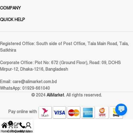
COMPANY
QUICK HELP
Registered Office:
South side of Post Office, Tala Main Road, Tala,
Satkhira
Corporate Office:
Plot No: 672 (Ground Floor), Road: 09, DOHS
Mirpur-12, Dhaka-1216, Bangladesh
Email:
care@alimarket.com.bd
WhatsApp: 01929-661040
© 2024
AliMarket
. All rights reserved.
💬
Pay online with
0
Home
Cart
Request
Contact Us
My account