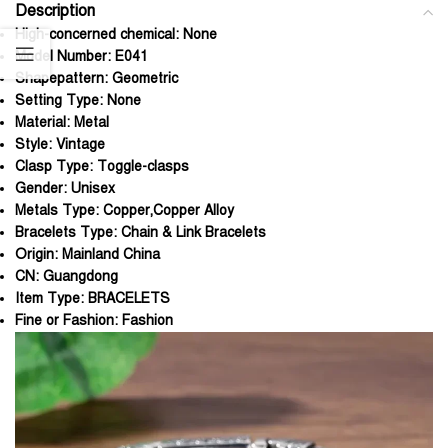
Description
High-concerned chemical:
None
Model Number:
E041
Shapepattern:
Geometric
Setting Type:
None
Material:
Metal
Style:
Vintage
Clasp Type:
Toggle-clasps
Gender:
Unisex
Metals Type:
Copper,Copper Alloy
Bracelets Type:
Chain & Link Bracelets
Origin:
Mainland China
CN:
Guangdong
Item Type:
BRACELETS
Fine or Fashion:
Fashion