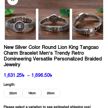
New Silver Color Round Lion King Tangcao
Charm Bracelet Men’s Trendy Retro
Domineering Versatile Personalized Braided
Jewelry
1,631.25
৳
–
1,696.50
৳
Length:
22cm
18cm
20cm
Please select a variation to see estimated shipping cost.