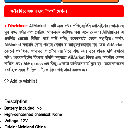
অর্ডার দিতে সমস্যা হলে, ভিিওটি দেখুন।
♦ Disclaimer:
AliMarket একটি ক্রস বর্ডার শপিং সার্ভিস প্রোভাইডার। আমাদের
মূল লক্ষ্য বর্ডার বাধা পেরিয়ে আপনাকে কাঙ্ক্ষিত পণ্য এনে দেওয়া। AliMarket এ
প্রদর্শিত প্রোডাক্ট বিভিন্ন থার্ড পার্টি শপিং ওয়েবসাইট থেকে সংগৃহীত। অর্থাৎ
AliMarket সরাসরি কোন পণ্যের সেলার বা ম্যানুফ্যাকচারার নয়। তাই AliMarket
কোনো প্রাসঙ্গিক, জামানত বা যৌথ দায় নিতে বাধ্য নয়। তবে গ্রাহক স্বার্থ রক্ষার্থে
শপিং ওয়েবসাইটের রিফান্ড পলিসি অনুসারে AliMarket বিফর এবং আফটার সেলস
সার্ভিস দেয়। AliExpress এর কিছু প্রোডাক্টে কাস্টমস চার্জ যুক্ত হয়। তবে কাস্টমস
চার্জ হলে সরকারী স্লিপ এ ট্যাক্স দিয়ে পণ্য গ্রহণ করতে হবে।
Add to wishlist
Description
Battery Included:
No
High-concerned chemical:
None
Voltage:
12V
Origin:
Mainland China