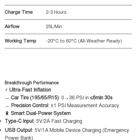
Charge Time
2-3 Hours
Airflow
25L/Min
Working Temp
-20°C to 60°C (All-Weather Ready)
Breakthrough Performance
⚡
Ultra-Fast Inflation
→
Car Tire (195/65/R15)
: 0→36 PSI in
≤6min 30s
→
Precision Control
: ±1 PSI Measurement Accuracy
🔋
Smart Dual-Power System
Type-C Input
: 5V/2A Fast Charging
USB Output
: 5V/1A Mobile Device Charging (Emergency
Power Bank)