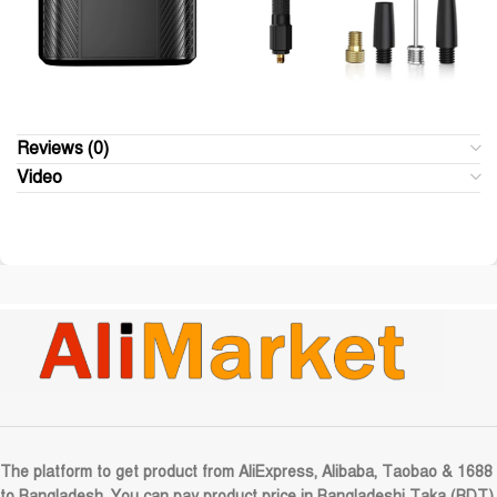
Reviews (0)
Video
The platform to get product from AliExpress, Alibaba, Taobao & 1688
to Bangladesh. You can pay product price in Bangladeshi Taka (BDT).