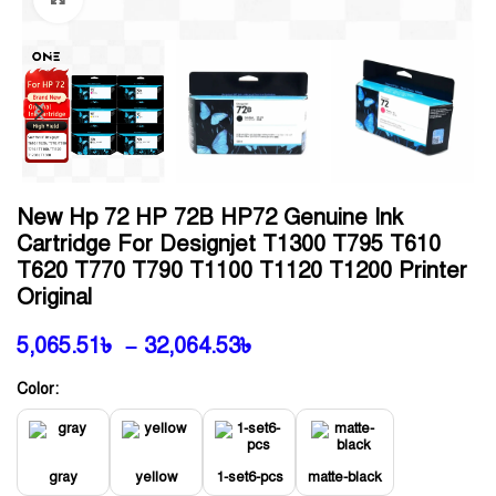
New Hp 72 HP 72B HP72 Genuine Ink
Cartridge For Designjet T1300 T795 T610
T620 T770 T790 T1100 T1120 T1200 Printer
Original
5,065.51
৳
–
32,064.53
৳
Color:
gray
yellow
1-set6-pcs
matte-black