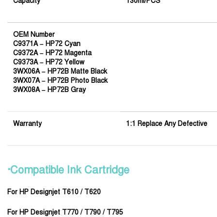
Capacity
130ml/PCS
OEM Number
C9371A – HP72 Cyan
C9372A – HP72 Magenta
C9373A – HP72 Yellow
3WX06A – HP72B Matte Black
3WX07A – HP72B Photo Black
3WX08A – HP72B Gray
Warranty
1:1 Replace Any Defective
·Compatible Ink Cartridge
For HP Designjet T610 / T620
For HP Designjet T770 / T790 / T795