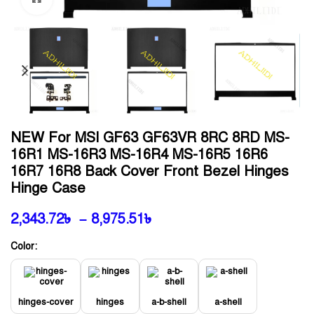
NEW For MSI GF63 GF63VR 8RC 8RD MS-
16R1 MS-16R3 MS-16R4 MS-16R5 16R6
16R7 16R8 Back Cover Front Bezel Hinges
Hinge Case
2,343.72
৳
–
8,975.51
৳
Color:
hinges-cover
hinges
a-b-shell
a-shell