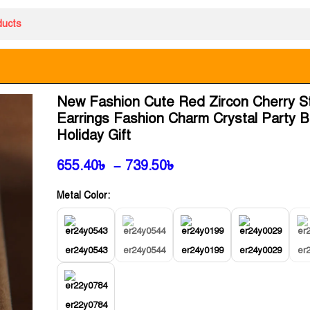
New Fashion Cute Red Zircon Cherry S
Earrings Fashion Charm Crystal Party B
Holiday Gift
655.40
৳
–
739.50
৳
Metal Color:
er24y0543
er24y0544
er24y0199
er24y0029
er
er22y0784