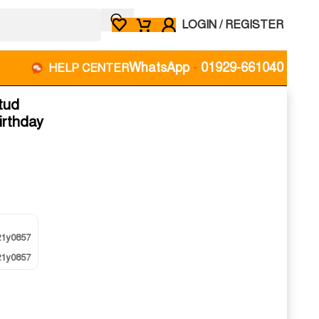
LOGIN / REGISTER
WhatsApp
-
01929-661040
HELP CENTER
tud
irthday
21y0857