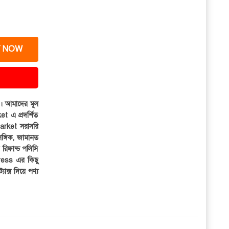
 NOW
ার। আমাদের মূল
et এ প্রদর্শিত
iMarket সরাসরি
সঙ্গিক, জামানত
র রিফান্ড পলিসি
ress এর কিছু
্যাক্স দিয়ে পণ্য