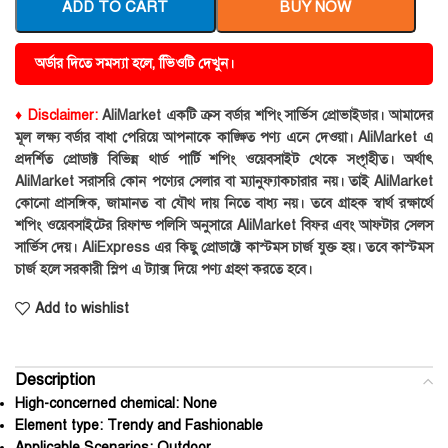
ADD TO CART
BUY NOW
অর্ডার দিতে সমস্যা হলে, ভিিওটি দেখুন।
♦ Disclaimer:
AliMarket একটি ক্রস বর্ডার শপিং সার্ভিস প্রোভাইডার। আমাদের
মূল লক্ষ্য বর্ডার বাধা পেরিয়ে আপনাকে কাঙ্ক্ষিত পণ্য এনে দেওয়া। AliMarket এ
প্রদর্শিত প্রোডাক্ট বিভিন্ন থার্ড পার্টি শপিং ওয়েবসাইট থেকে সংগৃহীত। অর্থাৎ
AliMarket সরাসরি কোন পণ্যের সেলার বা ম্যানুফ্যাকচারার নয়। তাই AliMarket
কোনো প্রাসঙ্গিক, জামানত বা যৌথ দায় নিতে বাধ্য নয়। তবে গ্রাহক স্বার্থ রক্ষার্থে
শপিং ওয়েবসাইটের রিফান্ড পলিসি অনুসারে AliMarket বিফর এবং আফটার সেলস
সার্ভিস দেয়। AliExpress এর কিছু প্রোডাক্টে কাস্টমস চার্জ যুক্ত হয়। তবে কাস্টমস
চার্জ হলে সরকারী স্লিপ এ ট্যাক্স দিয়ে পণ্য গ্রহণ করতে হবে।
Add to wishlist
Description
High-concerned chemical:
None
Element type:
Trendy and Fashionable
Applicable Scenarios:
Outdoor