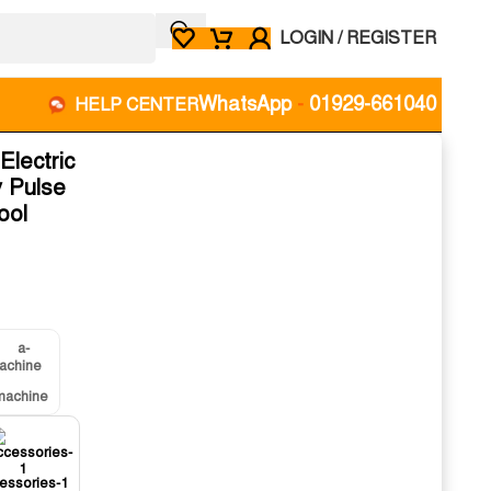
LOGIN / REGISTER
WhatsApp
-
01929-661040
HELP CENTER
lectric
 Pulse
ool
machine
essories-1