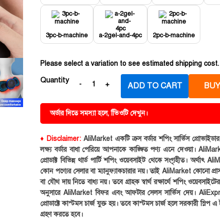
3pc-b-machine
a-2gel-and-4pc
2pc-b-machine
Please select a variation to see estimated shipping cost.
Quantity
ADD TO CART
BUY
অর্ডার দিতে সমস্যা হলে, ভিিওটি দেখুন।
♦ Disclaimer:
AliMarket একটি ক্রস বর্ডার শপিং সার্ভিস প্রোভাইড
লক্ষ্য বর্ডার বাধা পেরিয়ে আপনাকে কাঙ্ক্ষিত পণ্য এনে দেওয়া। AliMark
প্রোডাক্ট বিভিন্ন থার্ড পার্টি শপিং ওয়েবসাইট থেকে সংগৃহীত। অর্থাৎ Al
কোন পণ্যের সেলার বা ম্যানুফ্যাকচারার নয়। তাই AliMarket কোনো প্রা
বা যৌথ দায় নিতে বাধ্য নয়। তবে গ্রাহক স্বার্থ রক্ষার্থে শপিং ওয়েবসাইটে
অনুসারে AliMarket বিফর এবং আফটার সেলস সার্ভিস দেয়। AliExp
প্রোডাক্টে কাস্টমস চার্জ যুক্ত হয়। তবে কাস্টমস চার্জ হলে সরকারী স্লিপ এ ট
গ্রহণ করতে হবে।