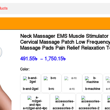
Neck Massager EMS Muscle Stimulator E
Cervical Massage Patch Low Frequency
Massage Pads Pain Relief Relaxation T
491.55
৳
–
1,750.15
৳
Color:
b-and-2gel
b-rc
a-rc
b-machine
a-
a-rc2gel-and-4pc
accessories-3
accessories-2
acc