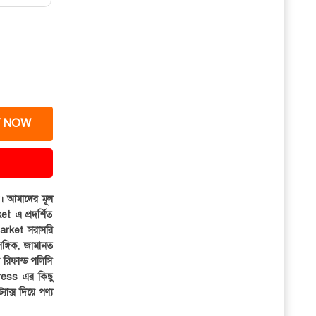
 NOW
ার। আমাদের মূল
et এ প্রদর্শিত
iMarket সরাসরি
সঙ্গিক, জামানত
র রিফান্ড পলিসি
ress এর কিছু
্যাক্স দিয়ে পণ্য