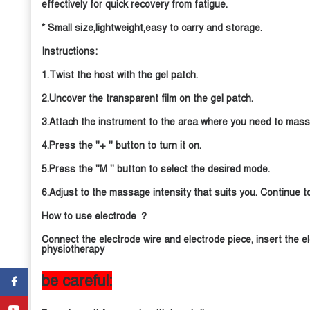
effectively for quick recovery from fatigue.
* Small size,lightweight,easy to carry and storage.
Instructions:
1.Twist the host with the gel patch.
2.Uncover the transparent film on the gel patch.
3.Attach the instrument to the area where you need to mas
4.Press the ''+ '' button to turn it on.
5.Press the ''M '' button to select the desired mode.
6.Adjust to the massage intensity that suits you. Continue to p
How to use electrode ？
Connect the electrode wire and electrode piece, insert the el
physiotherapy
be careful:
Facebook
YouTube