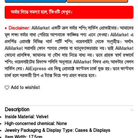
অর্ডার দিতে সমস্যা হলে, ভিিওটি দেখুন।
♦ Disclaimer:
AliMarket একটি ক্রস বর্ডার শপিং সার্ভিস প্রোভাইডার। আমাদের
মূল লক্ষ্য বর্ডার বাধা পেরিয়ে আপনাকে কাঙ্ক্ষিত পণ্য এনে দেওয়া। AliMarket এ
প্রদর্শিত প্রোডাক্ট বিভিন্ন থার্ড পার্টি শপিং ওয়েবসাইট থেকে সংগৃহীত। অর্থাৎ
AliMarket সরাসরি কোন পণ্যের সেলার বা ম্যানুফ্যাকচারার নয়। তাই AliMarket
কোনো প্রাসঙ্গিক, জামানত বা যৌথ দায় নিতে বাধ্য নয়। তবে গ্রাহক স্বার্থ রক্ষার্থে
শপিং ওয়েবসাইটের রিফান্ড পলিসি অনুসারে AliMarket বিফর এবং আফটার সেলস
সার্ভিস দেয়। AliExpress এর কিছু প্রোডাক্টে কাস্টমস চার্জ যুক্ত হয়। তবে কাস্টমস
চার্জ হলে সরকারী স্লিপ এ ট্যাক্স দিয়ে পণ্য গ্রহণ করতে হবে।
Add to wishlist
Description
Inside Material:
Velvet
High-concerned chemical:
None
Jewelry Packaging & Display Type:
Cases & Displays
Item Width:
17.5cm