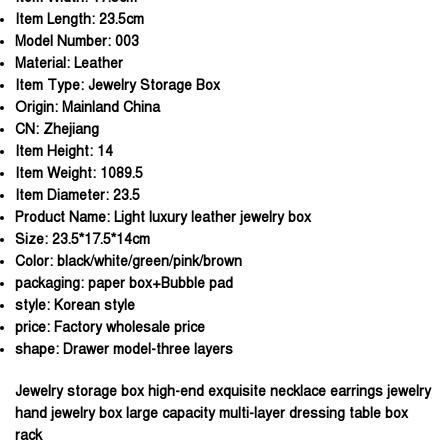
Item Length:
23.5cm
Model Number:
003
Material:
Leather
Item Type:
Jewelry Storage Box
Origin:
Mainland China
CN:
Zhejiang
Item Height:
14
Item Weight:
1089.5
Item Diameter:
23.5
Product Name:
Light luxury leather jewelry box
Size:
23.5*17.5*14cm
Color:
black/white/green/pink/brown
packaging:
paper box+Bubble pad
style:
Korean style
price:
Factory wholesale price
shape:
Drawer model-three layers
Jewelry storage box high-end exquisite necklace earrings jewelry
hand jewelry box large capacity multi-layer dressing table box
rack