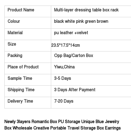
Product Name
Multi-layer dressing table box rack
Colour
black white pink green brown
Material
pu leather +velvet
Size
23.5*17.5*14cm
Packing
Opp Bag/Carton Box
Place of Product
Yiwu,China
Sample Time
3-5 Days
Shipping Time
3 Days After Payment
Delivery Time
7-20 Days
Newly 3layers Romantic Box PU Storage Unique Blue Jewelry
Box Wholesale Creative Portable Travel Storage Box Earrings