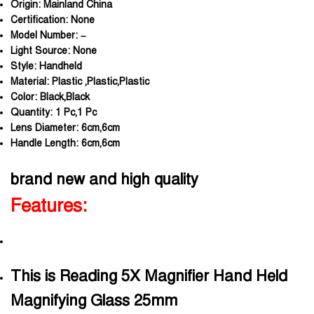
Origin:
Mainland China
Certification:
None
Model Number:
–
Light Source:
None
Style:
Handheld
Material:
Plastic ,Plastic,Plastic
Color:
Black,Black
Quantity:
1 Pc,1 Pc
Lens Diameter:
6cm,6cm
Handle Length:
6cm,6cm
brand new and high quality
Features:
This is Reading 5X Magnifier Hand Held
Magnifying Glass 25mm