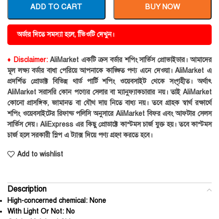
ADD TO CART
BUY NOW
অর্ডার দিতে সমস্যা হলে, ভিিওটি দেখুন।
♦ Disclaimer:
AliMarket একটি ক্রস বর্ডার শপিং সার্ভিস প্রোভাইডার। আমাদের
মূল লক্ষ্য বর্ডার বাধা পেরিয়ে আপনাকে কাঙ্ক্ষিত পণ্য এনে দেওয়া। AliMarket এ
প্রদর্শিত প্রোডাক্ট বিভিন্ন থার্ড পার্টি শপিং ওয়েবসাইট থেকে সংগৃহীত। অর্থাৎ
AliMarket সরাসরি কোন পণ্যের সেলার বা ম্যানুফ্যাকচারার নয়। তাই AliMarket
কোনো প্রাসঙ্গিক, জামানত বা যৌথ দায় নিতে বাধ্য নয়। তবে গ্রাহক স্বার্থ রক্ষার্থে
শপিং ওয়েবসাইটের রিফান্ড পলিসি অনুসারে AliMarket বিফর এবং আফটার সেলস
সার্ভিস দেয়। AliExpress এর কিছু প্রোডাক্টে কাস্টমস চার্জ যুক্ত হয়। তবে কাস্টমস
চার্জ হলে সরকারী স্লিপ এ ট্যাক্স দিয়ে পণ্য গ্রহণ করতে হবে।
Add to wishlist
Description
High-concerned chemical:
None
With Light Or Not:
No