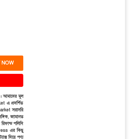
 NOW
ার। আমাদের মূল
et এ প্রদর্শিত
iMarket সরাসরি
সঙ্গিক, জামানত
র রিফান্ড পলিসি
ress এর কিছু
্যাক্স দিয়ে পণ্য