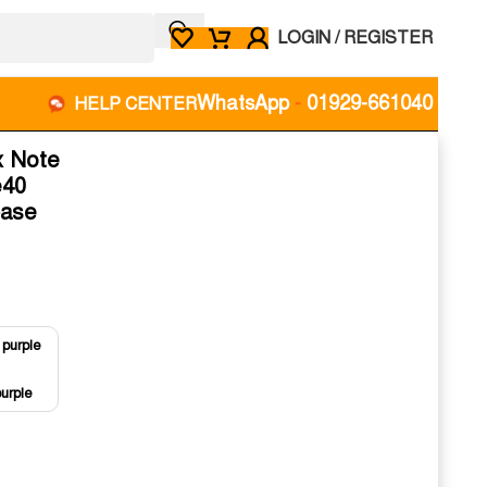
LOGIN / REGISTER
WhatsApp
-
01929-661040
HELP CENTER
x Note
e40
Case
purple