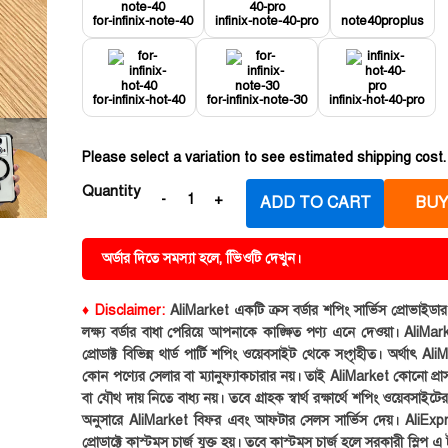
for-infinix-note-40
infinix-note-40-pro
note40proplus
for-infinix-hot-40
for-infinix-note-30
infinix-hot-40-pro
Please select a variation to see estimated shipping cost.
Quantity
ADD TO CART
BUY
অর্ডার দিতে সমস্যা হলে, ভিিওটি দেখুন।
♦ Disclaimer:
AliMarket একটি ক্রস বর্ডার শপিং সার্ভিস প্রোভাইড
লক্ষ্য বর্ডার বাধা পেরিয়ে আপনাকে কাঙ্ক্ষিত পণ্য এনে দেওয়া। AliMark
প্রোডাক্ট বিভিন্ন থার্ড পার্টি শপিং ওয়েবসাইট থেকে সংগৃহীত। অর্থাৎ Al
কোন পণ্যের সেলার বা ম্যানুফ্যাকচারার নয়। তাই AliMarket কোনো প্রা
বা যৌথ দায় নিতে বাধ্য নয়। তবে গ্রাহক স্বার্থ রক্ষার্থে শপিং ওয়েবসাইটে
অনুসারে AliMarket বিফর এবং আফটার সেলস সার্ভিস দেয়। AliExp
প্রোডাক্টে কাস্টমস চার্জ যুক্ত হয়। তবে কাস্টমস চার্জ হলে সরকারী স্লিপ এ ট