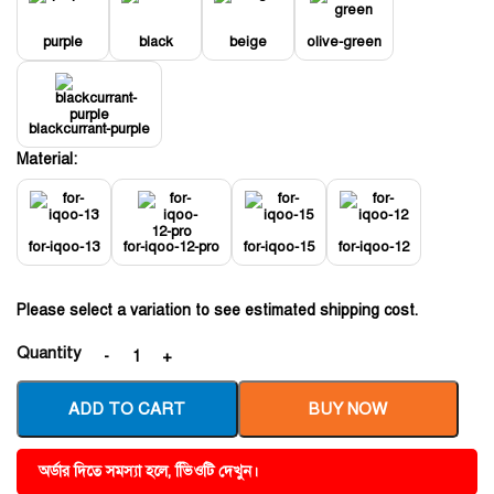
purple
black
beige
olive-green
blackcurrant-purple
Material:
for-iqoo-13
for-iqoo-12-pro
for-iqoo-15
for-iqoo-12
Please select a variation to see estimated shipping cost.
Quantity
ADD TO CART
BUY NOW
অর্ডার দিতে সমস্যা হলে, ভিিওটি দেখুন।