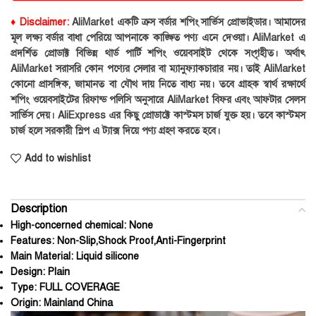
♦ Disclaimer:
AliMarket একটি ক্রস বর্ডার শপিং সার্ভিস প্রোভাইডার। আমাদের
মূল লক্ষ্য বর্ডার বাধা পেরিয়ে আপনাকে কাঙ্ক্ষিত পণ্য এনে দেওয়া। AliMarket এ
প্রদর্শিত প্রোডাক্ট বিভিন্ন থার্ড পার্টি শপিং ওয়েবসাইট থেকে সংগৃহীত। অর্থাৎ
AliMarket সরাসরি কোন পণ্যের সেলার বা ম্যানুফ্যাকচারার নয়। তাই AliMarket
কোনো প্রাসঙ্গিক, জামানত বা যৌথ দায় নিতে বাধ্য নয়। তবে গ্রাহক স্বার্থ রক্ষার্থে
শপিং ওয়েবসাইটের রিফান্ড পলিসি অনুসারে AliMarket বিফর এবং আফটার সেলস
সার্ভিস দেয়। AliExpress এর কিছু প্রোডাক্টে কাস্টমস চার্জ যুক্ত হয়। তবে কাস্টমস
চার্জ হলে সরকারী স্লিপ এ ট্যাক্স দিয়ে পণ্য গ্রহণ করতে হবে।
Add to wishlist
Description
High-concerned chemical:
None
Features:
Non-Slip,Shock Proof,Anti-Fingerprint
Main Material:
Liquid silicone
Design:
Plain
Type:
FULL COVERAGE
Origin:
Mainland China