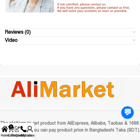
Reviews (0)
Video
💬
The platform to get product from AliExpress, Alibaba, Taobao & 1688
0
to Bangladesh. You can pay product price in Bangladeshi Taka (BDT).
Home
Cart
Request
Contact Us
My account