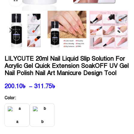
LILYCUTE 20ml Nail Liquid Slip Solution For
Acrylic Gel Quick Extension SoakOFF UV Gel
Nail Polish Nail Art Manicure Design Tool
200.10
৳
–
311.75
৳
Color:
a
b