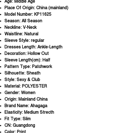
Age:
Middle Age
Place Of Origin:
China (mainland)
Model Number:
KP11625
Season:
All Season
Neckline:
V-Neck
Waistline:
Natural
Sleeve Style:
regular
Dresses Length:
Ankle-Length
Decoration:
Hollow Out
Sleeve Length(cm):
Half
Pattern Type:
Patchwork
Silhouette:
Sheath
Style:
Sexy & Club
Material:
POLYESTER
Gender:
Women
Origin:
Mainland China
Brand Name:
Ahagaga
Elasticity:
Medium Strecth
Fit Type:
Slim
CN:
Guangdong
Color:
Print