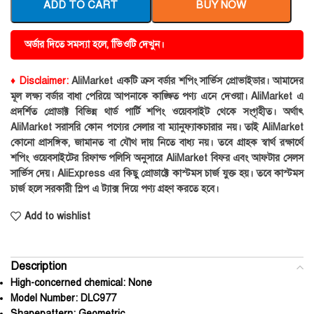
ADD TO CART
BUY NOW
অর্ডার দিতে সমস্যা হলে, ভিিওটি দেখুন।
♦ Disclaimer:
AliMarket একটি ক্রস বর্ডার শপিং সার্ভিস প্রোভাইডার। আমাদের
মূল লক্ষ্য বর্ডার বাধা পেরিয়ে আপনাকে কাঙ্ক্ষিত পণ্য এনে দেওয়া। AliMarket এ
প্রদর্শিত প্রোডাক্ট বিভিন্ন থার্ড পার্টি শপিং ওয়েবসাইট থেকে সংগৃহীত। অর্থাৎ
AliMarket সরাসরি কোন পণ্যের সেলার বা ম্যানুফ্যাকচারার নয়। তাই AliMarket
কোনো প্রাসঙ্গিক, জামানত বা যৌথ দায় নিতে বাধ্য নয়। তবে গ্রাহক স্বার্থ রক্ষার্থে
শপিং ওয়েবসাইটের রিফান্ড পলিসি অনুসারে AliMarket বিফর এবং আফটার সেলস
সার্ভিস দেয়। AliExpress এর কিছু প্রোডাক্টে কাস্টমস চার্জ যুক্ত হয়। তবে কাস্টমস
চার্জ হলে সরকারী স্লিপ এ ট্যাক্স দিয়ে পণ্য গ্রহণ করতে হবে।
Add to wishlist
Description
High-concerned chemical:
None
Model Number:
DLC977
Shapepattern:
Geometric