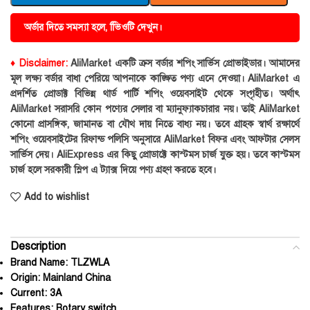
অর্ডার দিতে সমস্যা হলে, ভিিওটি দেখুন।
♦ Disclaimer:
AliMarket একটি ক্রস বর্ডার শপিং সার্ভিস প্রোভাইডার। আমাদের
মূল লক্ষ্য বর্ডার বাধা পেরিয়ে আপনাকে কাঙ্ক্ষিত পণ্য এনে দেওয়া। AliMarket এ
প্রদর্শিত প্রোডাক্ট বিভিন্ন থার্ড পার্টি শপিং ওয়েবসাইট থেকে সংগৃহীত। অর্থাৎ
AliMarket সরাসরি কোন পণ্যের সেলার বা ম্যানুফ্যাকচারার নয়। তাই AliMarket
কোনো প্রাসঙ্গিক, জামানত বা যৌথ দায় নিতে বাধ্য নয়। তবে গ্রাহক স্বার্থ রক্ষার্থে
শপিং ওয়েবসাইটের রিফান্ড পলিসি অনুসারে AliMarket বিফর এবং আফটার সেলস
সার্ভিস দেয়। AliExpress এর কিছু প্রোডাক্টে কাস্টমস চার্জ যুক্ত হয়। তবে কাস্টমস
চার্জ হলে সরকারী স্লিপ এ ট্যাক্স দিয়ে পণ্য গ্রহণ করতে হবে।
Add to wishlist
Description
Brand Name:
TLZWLA
Origin:
Mainland China
Current:
3A
Features:
Rotary switch