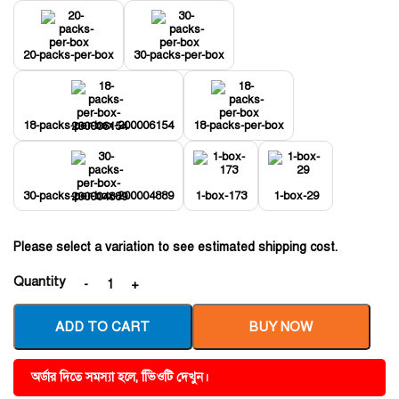
20-packs-per-box
30-packs-per-box
18-packs-per-box-200006154
18-packs-per-box
30-packs-per-box-200004889
1-box-173
1-box-29
Please select a variation to see estimated shipping cost.
Quantity
ADD TO CART
BUY NOW
অর্ডার দিতে সমস্যা হলে, ভিিওটি দেখুন।