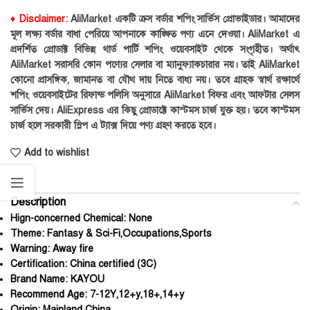
♦ Disclaimer:
AliMarket একটি ক্রস বর্ডার শপিং সার্ভিস প্রোভাইডার। আমাদের
মূল লক্ষ্য বর্ডার বাধা পেরিয়ে আপনাকে কাঙ্ক্ষিত পণ্য এনে দেওয়া। AliMarket এ
প্রদর্শিত প্রোডাক্ট বিভিন্ন থার্ড পার্টি শপিং ওয়েবসাইট থেকে সংগৃহীত। অর্থাৎ
AliMarket সরাসরি কোন পণ্যের সেলার বা ম্যানুফ্যাকচারার নয়। তাই AliMarket
কোনো প্রাসঙ্গিক, জামানত বা যৌথ দায় নিতে বাধ্য নয়। তবে গ্রাহক স্বার্থ রক্ষার্থে
শপিং ওয়েবসাইটের রিফান্ড পলিসি অনুসারে AliMarket বিফর এবং আফটার সেলস
সার্ভিস দেয়। AliExpress এর কিছু প্রোডাক্টে কাস্টমস চার্জ যুক্ত হয়। তবে কাস্টমস
চার্জ হলে সরকারী স্লিপ এ ট্যাক্স দিয়ে পণ্য গ্রহণ করতে হবে।
Add to wishlist
Description
Hign-concerned Chemical:
None
Theme:
Fantasy & Sci-Fi,Occupations,Sports
Warning:
Away fire
Certification:
China certified (3C)
Brand Name:
KAYOU
Recommend Age:
7-12Y,12+y,18+,14+y
Origin:
Mainland China