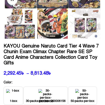
KAYOU Genuine Naruto Card Tier 4 Wave 7
Chunin Exam Climax Chapter Rare SE SP
Card Anime Characters Collection Card Toy
Gifts
2,292.45
৳
–
8,813.48
৳
Color:
1-box
30-packs-per-box-200006156
50-packs-per-box