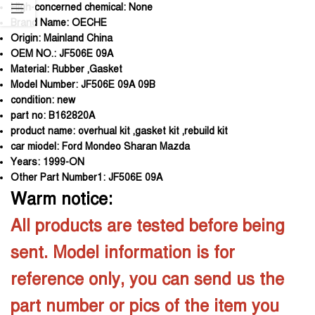
High-concerned chemical:
None
Brand Name:
OECHE
Origin:
Mainland China
OEM NO.:
JF506E 09A
Material:
Rubber ,Gasket
Model Number:
JF506E 09A 09B
condition:
new
part no:
B162820A
product name:
overhual kit ,gasket kit ,rebuild kit
car miodel:
Ford Mondeo Sharan Mazda
Years:
1999-ON
Other Part Number1:
JF506E 09A
Warm notice:
All products are tested before being
sent. Model information is for
reference only, you can send us the
part number or pics of the item you