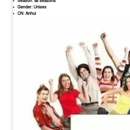
Season:
all seasons
Gender:
Unisex
CN:
Anhui