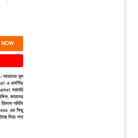
 NOW
ার। আমাদের মূল
et এ প্রদর্শিত
iMarket সরাসরি
সঙ্গিক, জামানত
র রিফান্ড পলিসি
ress এর কিছু
্যাক্স দিয়ে পণ্য