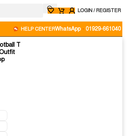
LOGIN / REGISTER
WhatsApp
-
01929-661040
HELP CENTER
tball T
Outfit
op