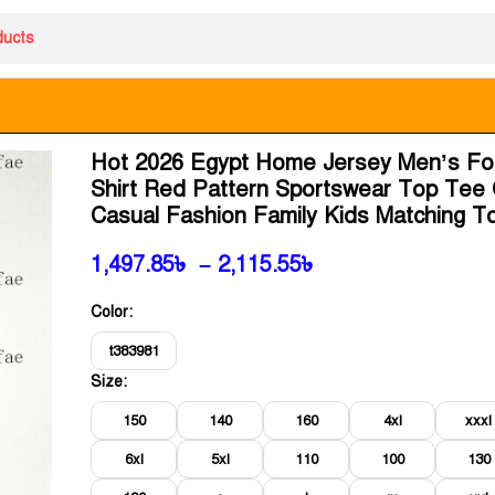
Hot 2026 Egypt Home Jersey Men’s Foo
Shirt Red Pattern Sportswear Top Tee 
Casual Fashion Family Kids Matching T
1,497.85
৳
–
2,115.55
৳
Color:
t383981
Size:
150
140
160
4xl
xxxl
6xl
5xl
110
100
130