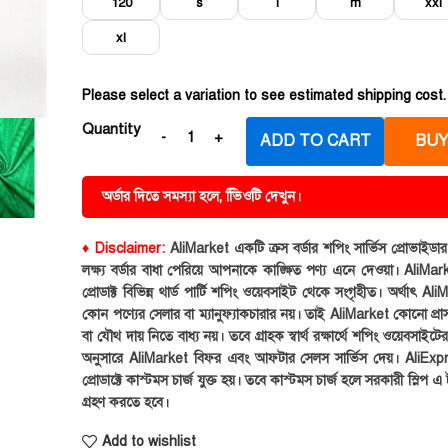
120
s
l
m
xxl
xl
Please select a variation to see estimated shipping cost.
Quantity
ADD TO CART
BUY
অর্ডার দিতে সমস্যা হলে, ভিিওটি দেখুন।
♦ Disclaimer:
AliMarket একটি ক্রস বর্ডার শপিং সার্ভিস প্রোভাইড
লক্ষ্য বর্ডার বাধা পেরিয়ে আপনাকে কাঙ্ক্ষিত পণ্য এনে দেওয়া। AliMark
প্রোডাক্ট বিভিন্ন থার্ড পার্টি শপিং ওয়েবসাইট থেকে সংগৃহীত। অর্থাৎ Al
কোন পণ্যের সেলার বা ম্যানুফ্যাকচারার নয়। তাই AliMarket কোনো প্রা
বা যৌথ দায় নিতে বাধ্য নয়। তবে গ্রাহক স্বার্থ রক্ষার্থে শপিং ওয়েবসাইটে
অনুসারে AliMarket বিফর এবং আফটার সেলস সার্ভিস দেয়। AliExp
প্রোডাক্টে কাস্টমস চার্জ যুক্ত হয়। তবে কাস্টমস চার্জ হলে সরকারী স্লিপ এ ট
গ্রহণ করতে হবে।
Add to wishlist