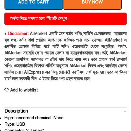
ADD TO CART
BUY NOW
অর্ডার দিতে সমস্যা হলে, ভিিওটি দেখুন।
♦ Disclaimer:
AliMarket একটি ক্রস বর্ডার শপিং সার্ভিস প্রোভাইডার। আমাদের
মূল লক্ষ্য বর্ডার বাধা পেরিয়ে আপনাকে কাঙ্ক্ষিত পণ্য এনে দেওয়া। AliMarket এ
প্রদর্শিত প্রোডাক্ট বিভিন্ন থার্ড পার্টি শপিং ওয়েবসাইট থেকে সংগৃহীত। অর্থাৎ
AliMarket সরাসরি কোন পণ্যের সেলার বা ম্যানুফ্যাকচারার নয়। তাই AliMarket
কোনো প্রাসঙ্গিক, জামানত বা যৌথ দায় নিতে বাধ্য নয়। তবে গ্রাহক স্বার্থ রক্ষার্থে
শপিং ওয়েবসাইটের রিফান্ড পলিসি অনুসারে AliMarket বিফর এবং আফটার সেলস
সার্ভিস দেয়। AliExpress এর কিছু প্রোডাক্টে কাস্টমস চার্জ যুক্ত হয়। তবে কাস্টমস
চার্জ হলে সরকারী স্লিপ এ ট্যাক্স দিয়ে পণ্য গ্রহণ করতে হবে।
Add to wishlist
Description
High-concerned chemical:
None
Type:
USB
Connector A:
Type-C