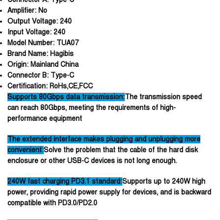
Amplifier:
No
Output Voltage:
240
Input Voltage:
240
Model Number:
TUA07
Brand Name:
Hagibis
Origin:
Mainland China
Connector B:
Type-C
Certification:
RoHs,CE,FCC
Supports 80Gbps data transmission:
The transmission speed
can reach 80Gbps, meeting the requirements of high-
performance equipment
The extended interface makes plugging and unplugging more
convenient:
Solve the problem that the cable of the hard disk
enclosure or other USB-C devices is not long enough.
240W fast charging PD3.1 standard:
Supports up to 240W high
power, providing rapid power supply for devices, and is backward
compatible with PD3.0/PD2.0