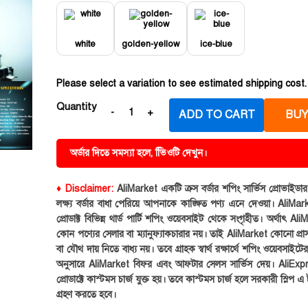
white
golden-yellow
ice-blue
Please select a variation to see estimated shipping cost.
Quantity
ADD TO CART
BUY
অর্ডার দিতে সমস্যা হলে, ভিিওটি দেখুন।
♦ Disclaimer:
AliMarket একটি ক্রস বর্ডার শপিং সার্ভিস প্রোভাইড
লক্ষ্য বর্ডার বাধা পেরিয়ে আপনাকে কাঙ্ক্ষিত পণ্য এনে দেওয়া। AliMark
প্রোডাক্ট বিভিন্ন থার্ড পার্টি শপিং ওয়েবসাইট থেকে সংগৃহীত। অর্থাৎ Al
কোন পণ্যের সেলার বা ম্যানুফ্যাকচারার নয়। তাই AliMarket কোনো প্রা
বা যৌথ দায় নিতে বাধ্য নয়। তবে গ্রাহক স্বার্থ রক্ষার্থে শপিং ওয়েবসাইটে
অনুসারে AliMarket বিফর এবং আফটার সেলস সার্ভিস দেয়। AliExp
প্রোডাক্টে কাস্টমস চার্জ যুক্ত হয়। তবে কাস্টমস চার্জ হলে সরকারী স্লিপ এ ট
গ্রহণ করতে হবে।