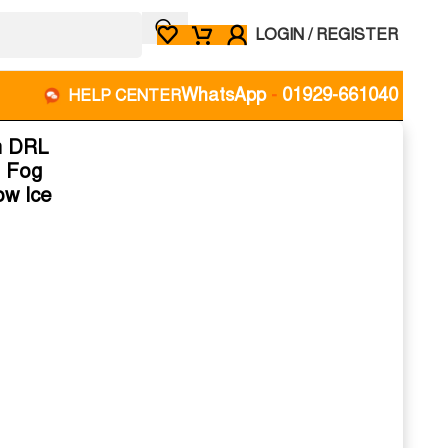
LOGIN / REGISTER
WhatsApp
-
01929-661040
HELP CENTER
m DRL
r Fog
ow Ice