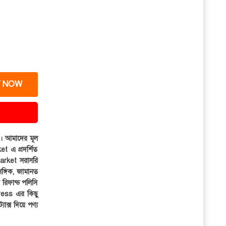
 NOW
ার। আমাদের মূল
et এ প্রদর্শিত
iMarket সরাসরি
সঙ্গিক, জামানত
র রিফান্ড পলিসি
ress এর কিছু
্যাক্স দিয়ে পণ্য