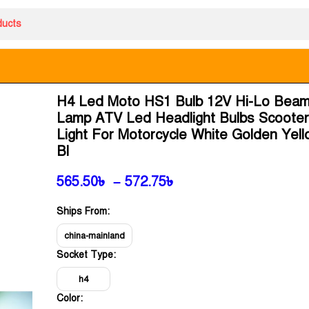
H4 Led Moto HS1 Bulb 12V Hi-Lo Bea
Lamp ATV Led Headlight Bulbs Scoote
Light For Motorcycle White Golden Yell
Bl
565.50
৳
–
572.75
৳
Ships From:
china-mainland
Socket Type:
h4
Color: