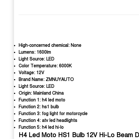
High-concerned chemical:
None
Lumens:
1600lm
Light Source:
LED
Color Temperature:
6000K
Voltage:
12V
Brand Name:
ZMNUYAUTO
Light Source:
LED
Origin:
Mainland China
Function 1:
h4 led moto
Function 2:
hs1 bulb
Function 3:
fog light for motorcycle
Function 4:
atv led headlights
Function 5:
h4 led hi-lo
H4 Led Moto HS1 Bulb 12V Hi-Lo Beam DR