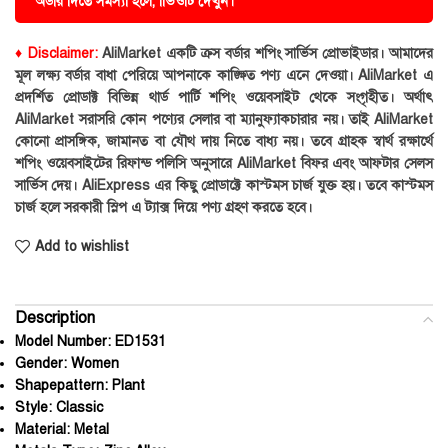
অর্ডার দিতে সমস্যা হলে, ভিিওটি দেখুন।
♦ Disclaimer:
AliMarket একটি ক্রস বর্ডার শপিং সার্ভিস প্রোভাইডার। আমাদের
মূল লক্ষ্য বর্ডার বাধা পেরিয়ে আপনাকে কাঙ্ক্ষিত পণ্য এনে দেওয়া। AliMarket এ
প্রদর্শিত প্রোডাক্ট বিভিন্ন থার্ড পার্টি শপিং ওয়েবসাইট থেকে সংগৃহীত। অর্থাৎ
AliMarket সরাসরি কোন পণ্যের সেলার বা ম্যানুফ্যাকচারার নয়। তাই AliMarket
কোনো প্রাসঙ্গিক, জামানত বা যৌথ দায় নিতে বাধ্য নয়। তবে গ্রাহক স্বার্থ রক্ষার্থে
শপিং ওয়েবসাইটের রিফান্ড পলিসি অনুসারে AliMarket বিফর এবং আফটার সেলস
সার্ভিস দেয়। AliExpress এর কিছু প্রোডাক্টে কাস্টমস চার্জ যুক্ত হয়। তবে কাস্টমস
চার্জ হলে সরকারী স্লিপ এ ট্যাক্স দিয়ে পণ্য গ্রহণ করতে হবে।
Add to wishlist
Description
Model Number:
ED1531
Gender:
Women
Shapepattern:
Plant
Style:
Classic
Material:
Metal