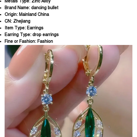
Metals Type:
Zinc Alloy
Brand Name:
dancing bullet
Origin:
Mainland China
CN:
Zhejiang
Item Type:
Earrings
Earring Type:
drop earrings
Fine or Fashion:
Fashion