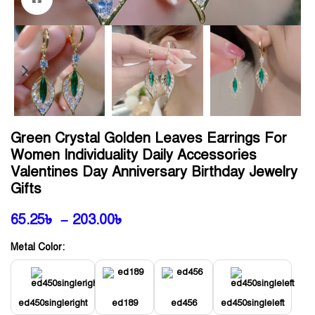
Green Crystal Golden Leaves Earrings For
Women Individuality Daily Accessories
Valentines Day Anniversary Birthday Jewelry
Gifts
65.25
৳
–
203.00
৳
Metal Color:
ed450singleright
ed189
ed456
ed450singleleft