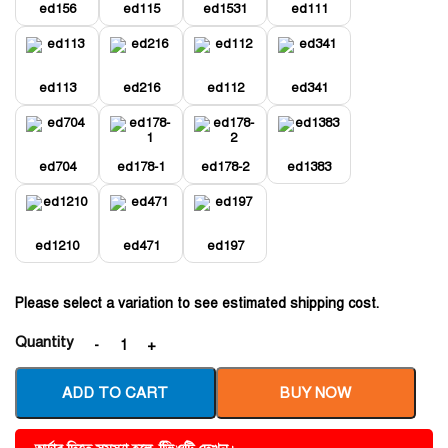
ed156
ed115
ed1531
ed111
ed113
ed216
ed112
ed341
ed704
ed178-1
ed178-2
ed1383
ed1210
ed471
ed197
Please select a variation to see estimated shipping cost.
Quantity
ADD TO CART
BUY NOW