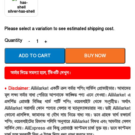
silver-has-shell
Please select a variation to see estimated shipping cost.
Quantity
ADD TO CART
BUY NOW
অর্ডার দিতে সমস্যা হলে, ভিিওটি দেখুন।
♦ Disclaimer:
AliMarket একটি ক্রস বর্ডার শপিং সার্ভিস প্রোভাইডার। আমাদের
মূল লক্ষ্য বর্ডার বাধা পেরিয়ে আপনাকে কাঙ্ক্ষিত পণ্য এনে দেওয়া। AliMarket এ
প্রদর্শিত প্রোডাক্ট বিভিন্ন থার্ড পার্টি শপিং ওয়েবসাইট থেকে সংগৃহীত। অর্থাৎ
AliMarket সরাসরি কোন পণ্যের সেলার বা ম্যানুফ্যাকচারার নয়। তাই AliMarket
কোনো প্রাসঙ্গিক, জামানত বা যৌথ দায় নিতে বাধ্য নয়। তবে গ্রাহক স্বার্থ রক্ষার্থে
শপিং ওয়েবসাইটের রিফান্ড পলিসি অনুসারে AliMarket বিফর এবং আফটার সেলস
সার্ভিস দেয়। AliExpress এর কিছু প্রোডাক্টে কাস্টমস চার্জ যুক্ত হয়। তবে কাস্টমস
চার্জ হলে সরকারী স্লিপ এ ট্যাক্স দিয়ে পণ্য গ্রহণ করতে হবে।