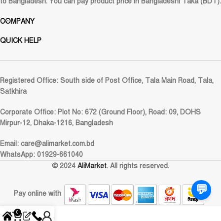
to Bangladesh. You can pay product price in Bangladeshi Taka (BDT).
COMPANY
QUICK HELP
Registered Office:
South side of Post Office, Tala Main Road, Tala,
Satkhira
Corporate Office:
Plot No: 672 (Ground Floor), Road: 09, DOHS
Mirpur-12, Dhaka-1216, Bangladesh
Email:
care@alimarket.com.bd
WhatsApp: 01929-661040
© 2024
AliMarket
. All rights reserved.
💬
Pay online with
0