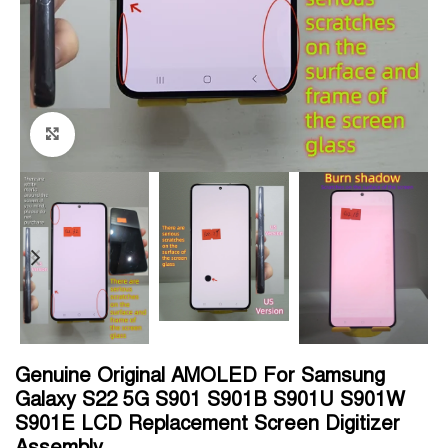
Click to enlarge
Genuine Original AMOLED For Samsung
Galaxy S22 5G S901 S901B S901U S901W
S901E LCD Replacement Screen Digitizer
Assembly