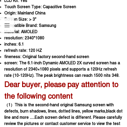
LCD Kit:
Yes
Touch Screen Type:
Capacitive Screen
Origin:
Mainland China
Screen Size:
> 3"
Compatible Brand:
Samsung
Material:
AMOLED
resolution:
2340*1080
inches:
6.1
refresh rate:
120 HZ
fineness:
Original factory second-hand screen
screen:
The 6.1-inch Dynamic AMOLED 2X curved screen has a
resolution of 2340×1080 pixels and supports a 120Hz refresh
rate (10-120Hz). The peak brightness can reach 1500 nits 348.
Dear buyer, please pay attention to
the following content
（1）This is the second-hand original Samsung screen with
defects, burn shadows, lines, dotted lines, yellow marks,black dot
line and more ….Each screen defect is different. Please carefully
review the pictures or contact customer service to view the test