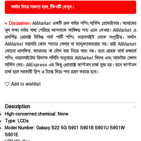
অর্ডার দিতে সমস্যা হলে, ভিিওটি দেখুন।
♦ Disclaimer:
AliMarket একটি ক্রস বর্ডার শপিং সার্ভিস প্রোভাইডার। আমাদের
মূল লক্ষ্য বর্ডার বাধা পেরিয়ে আপনাকে কাঙ্ক্ষিত পণ্য এনে দেওয়া। AliMarket এ
প্রদর্শিত প্রোডাক্ট বিভিন্ন থার্ড পার্টি শপিং ওয়েবসাইট থেকে সংগৃহীত। অর্থাৎ
AliMarket সরাসরি কোন পণ্যের সেলার বা ম্যানুফ্যাকচারার নয়। তাই AliMarket
কোনো প্রাসঙ্গিক, জামানত বা যৌথ দায় নিতে বাধ্য নয়। তবে গ্রাহক স্বার্থ রক্ষার্থে
শপিং ওয়েবসাইটের রিফান্ড পলিসি অনুসারে AliMarket বিফর এবং আফটার সেলস
সার্ভিস দেয়। AliExpress এর কিছু প্রোডাক্টে কাস্টমস চার্জ যুক্ত হয়। তবে কাস্টমস
চার্জ হলে সরকারী স্লিপ এ ট্যাক্স দিয়ে পণ্য গ্রহণ করতে হবে।
Add to wishlist
Description
High-concerned chemical:
None
Type:
LCDs
Model Number:
Galaxy S22 5G S901 S901B S901U S901W
S901E