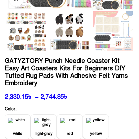
GATYZTORY Punch Needle Coaster Kit
Easy Art Coasters Kits For Beginners DIY
Tufted Rug Pads With Adhesive Felt Yarns
Embroidery
2,330.15
৳
–
2,744.85
৳
Color:
white
light-grey
red
yellow