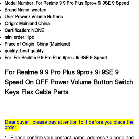
Model Number:
For Realme 9 9 Pro Plus 9pro+ 9i 9SE 9 Speed
Brand Name:
weeten
Use:
Power / Volume Buttons
Origin:
Mainland China
Certification:
NONE
mini order:
1pc
Place of Origin:
China (Mainland)
quality:
best quality
For:
For Realme 9 9 Pro Plus 9pro+ 9i 9SE 9 Speed
For Realme 9 9 Pro Plus 9pro+ 9i 9SE 9
Speed On OFF Power Volume Button Switch
Keys Flex Cable Parts
Dear buyer , please pay attention to it before you place the
order :
1. Please confirm your contact name, address,zip code and