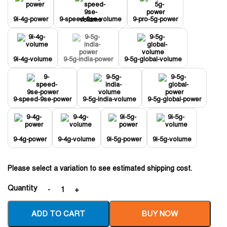
9i-4g-power
9-speed-9se-volume
9-pro-5g-power
9i-4g-volume
9-5g-india-power
9-5g-global-volume
9-speed-9se-power
9-5g-india-volume
9-5g-global-power
9-4g-power
9-4g-volume
9i-5g-power
9i-5g-volume
Please select a variation to see estimated shipping cost.
Quantity
ADD TO CART
BUY NOW