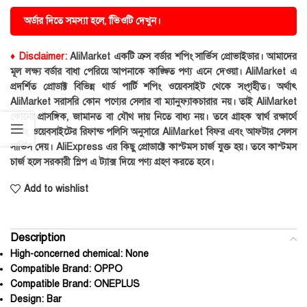
অর্ডার দিতে সমস্যা হলে, ভিিওটি দেখুন।
♦ Disclaimer:
AliMarket একটি ক্রস বর্ডার শপিং সার্ভিস প্রোভাইডার। আমাদের
মূল লক্ষ্য বর্ডার বাধা পেরিয়ে আপনাকে কাঙ্ক্ষিত পণ্য এনে দেওয়া। AliMarket এ
প্রদর্শিত প্রোডাক্ট বিভিন্ন থার্ড পার্টি শপিং ওয়েবসাইট থেকে সংগৃহীত। অর্থাৎ
AliMarket সরাসরি কোন পণ্যের সেলার বা ম্যানুফ্যাকচারার নয়। তাই AliMarket
কোনো প্রাসঙ্গিক, জামানত বা যৌথ দায় নিতে বাধ্য নয়। তবে গ্রাহক স্বার্থ রক্ষার্থে
শপিং ওয়েবসাইটের রিফান্ড পলিসি অনুসারে AliMarket বিফর এবং আফটার সেলস
সার্ভিস দেয়। AliExpress এর কিছু প্রোডাক্টে কাস্টমস চার্জ যুক্ত হয়। তবে কাস্টমস
চার্জ হলে সরকারী স্লিপ এ ট্যাক্স দিয়ে পণ্য গ্রহণ করতে হবে।
Add to wishlist
Description
High-concerned chemical:
None
Compatible Brand:
OPPO
Compatible Brand:
ONEPLUS
Design:
Bar