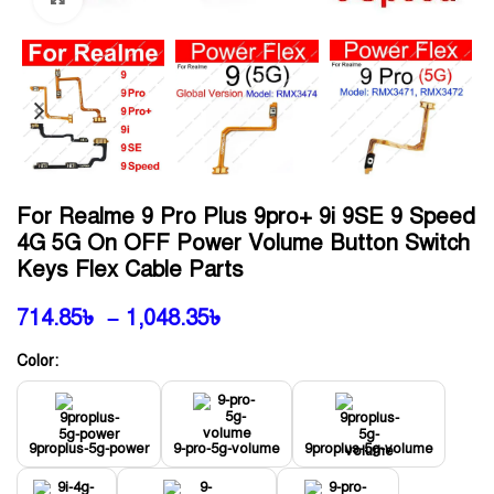
For Realme 9 Pro Plus 9pro+ 9i 9SE 9 Speed
4G 5G On OFF Power Volume Button Switch
Keys Flex Cable Parts
714.85
৳
–
1,048.35
৳
Color:
9proplus-5g-power
9-pro-5g-volume
9proplus-5g-volume