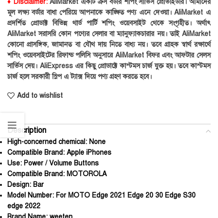
♦ Disclaimer:
AliMarket একটি ক্রস বর্ডার শপিং সার্ভিস প্রোভাইডার। আমাদের
মূল লক্ষ্য বর্ডার বাধা পেরিয়ে আপনাকে কাঙ্ক্ষিত পণ্য এনে দেওয়া। AliMarket এ
প্রদর্শিত প্রোডাক্ট বিভিন্ন থার্ড পার্টি শপিং ওয়েবসাইট থেকে সংগৃহীত। অর্থাৎ
AliMarket সরাসরি কোন পণ্যের সেলার বা ম্যানুফ্যাকচারার নয়। তাই AliMarket
কোনো প্রাসঙ্গিক, জামানত বা যৌথ দায় নিতে বাধ্য নয়। তবে গ্রাহক স্বার্থ রক্ষার্থে
শপিং ওয়েবসাইটের রিফান্ড পলিসি অনুসারে AliMarket বিফর এবং আফটার সেলস
সার্ভিস দেয়। AliExpress এর কিছু প্রোডাক্টে কাস্টমস চার্জ যুক্ত হয়। তবে কাস্টমস
চার্জ হলে সরকারী স্লিপ এ ট্যাক্স দিয়ে পণ্য গ্রহণ করতে হবে।
Add to wishlist
Description
High-concerned chemical:
None
Compatible Brand:
Apple iPhones
Use:
Power / Volume Buttons
Compatible Brand:
MOTOROLA
Design:
Bar
Model Number:
For MOTO Edge 2021 Edge 20 30 Edge S30
edge 2022
Brand Name:
weeten