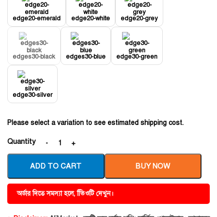
edge20-emerald
edge20-white
edge20-grey
edges30-black
edges30-blue
edge30-green
edge30-silver
Please select a variation to see estimated shipping cost.
Quantity
ADD TO CART
BUY NOW
অর্ডার দিতে সমস্যা হলে, ভিিওটি দেখুন।