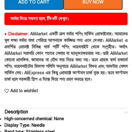
ADD TO CART
BUY NOW
অর্ডার দিতে সমস্যা হলে, ভিিওটি দেখুন।
♦ Disclaimer:
AliMarket একটি ক্রস বর্ডার শপিং সার্ভিস প্রোভাইডার। আমাদের
মূল লক্ষ্য বর্ডার বাধা পেরিয়ে আপনাকে কাঙ্ক্ষিত পণ্য এনে দেওয়া। AliMarket এ
প্রদর্শিত প্রোডাক্ট বিভিন্ন থার্ড পার্টি শপিং ওয়েবসাইট থেকে সংগৃহীত। অর্থাৎ
AliMarket সরাসরি কোন পণ্যের সেলার বা ম্যানুফ্যাকচারার নয়। তাই AliMarket
কোনো প্রাসঙ্গিক, জামানত বা যৌথ দায় নিতে বাধ্য নয়। তবে গ্রাহক স্বার্থ রক্ষার্থে
শপিং ওয়েবসাইটের রিফান্ড পলিসি অনুসারে AliMarket বিফর এবং আফটার সেলস
সার্ভিস দেয়। AliExpress এর কিছু প্রোডাক্টে কাস্টমস চার্জ যুক্ত হয়। তবে কাস্টমস
চার্জ হলে সরকারী স্লিপ এ ট্যাক্স দিয়ে পণ্য গ্রহণ করতে হবে।
Add to wishlist
Description
High-concerned chemical:
None
Display Type:
Needle
Band type:
Stainless steel