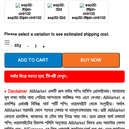
esp32-30pin-ch9102
esp32-32d
esp32-38pin-ch9102
Please select a variation to see estimated shipping cost.
Quantity
ADD TO CART
BUY NOW
অর্ডার দিতে সমস্যা হলে, ভিিওটি দেখুন।
♦ Disclaimer:
AliMarket একটি ক্রস বর্ডার শপিং সার্ভিস প্রোভাইডার। আমাদের
মূল লক্ষ্য বর্ডার বাধা পেরিয়ে আপনাকে কাঙ্ক্ষিত পণ্য এনে দেওয়া। AliMarket এ
প্রদর্শিত প্রোডাক্ট বিভিন্ন থার্ড পার্টি শপিং ওয়েবসাইট থেকে সংগৃহীত। অর্থাৎ
AliMarket সরাসরি কোন পণ্যের সেলার বা ম্যানুফ্যাকচারার নয়। তাই AliMarket
কোনো প্রাসঙ্গিক, জামানত বা যৌথ দায় নিতে বাধ্য নয়। তবে গ্রাহক স্বার্থ রক্ষার্থে
শপিং ওয়েবসাইটের রিফান্ড পলিসি অনুসারে AliMarket বিফর এবং আফটার সেলস