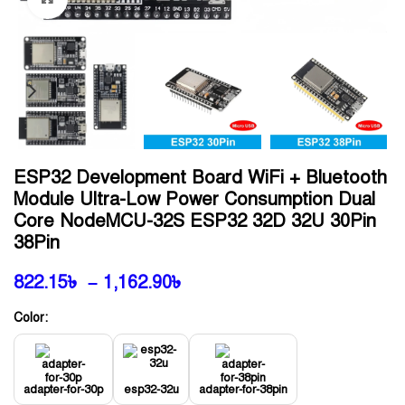
ESP32 Development Board WiFi + Bluetooth
Module Ultra-Low Power Consumption Dual
Core NodeMCU-32S ESP32 32D 32U 30Pin
38Pin
822.15
৳
–
1,162.90
৳
Color:
adapter-for-30p
esp32-32u
adapter-for-38pin