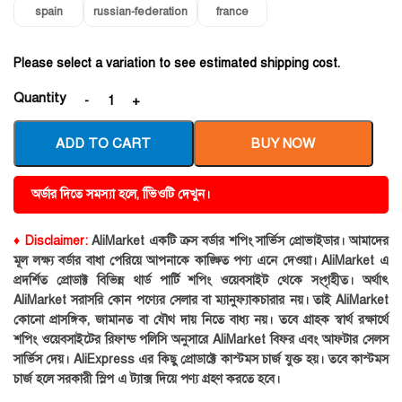
spain
russian-federation
france
Please select a variation to see estimated shipping cost.
Quantity
ADD TO CART
BUY NOW
অর্ডার দিতে সমস্যা হলে, ভিিওটি দেখুন।
♦ Disclaimer:
AliMarket একটি ক্রস বর্ডার শপিং সার্ভিস প্রোভাইডার। আমাদের
মূল লক্ষ্য বর্ডার বাধা পেরিয়ে আপনাকে কাঙ্ক্ষিত পণ্য এনে দেওয়া। AliMarket এ
প্রদর্শিত প্রোডাক্ট বিভিন্ন থার্ড পার্টি শপিং ওয়েবসাইট থেকে সংগৃহীত। অর্থাৎ
AliMarket সরাসরি কোন পণ্যের সেলার বা ম্যানুফ্যাকচারার নয়। তাই AliMarket
কোনো প্রাসঙ্গিক, জামানত বা যৌথ দায় নিতে বাধ্য নয়। তবে গ্রাহক স্বার্থ রক্ষার্থে
শপিং ওয়েবসাইটের রিফান্ড পলিসি অনুসারে AliMarket বিফর এবং আফটার সেলস
সার্ভিস দেয়। AliExpress এর কিছু প্রোডাক্টে কাস্টমস চার্জ যুক্ত হয়। তবে কাস্টমস
চার্জ হলে সরকারী স্লিপ এ ট্যাক্স দিয়ে পণ্য গ্রহণ করতে হবে।